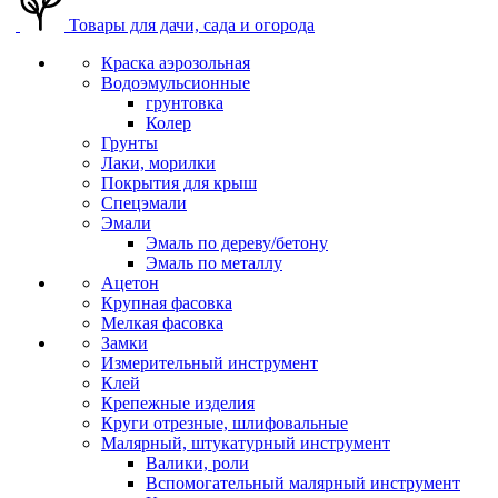
Товары для дачи, сада и огорода
Краска аэрозольная
Водоэмульсионные
грунтовка
Колер
Грунты
Лаки, морилки
Покрытия для крыш
Спецэмали
Эмали
Эмаль по дереву/бетону
Эмаль по металлу
Ацетон
Крупная фасовка
Мелкая фасовка
Замки
Измерительный инструмент
Клей
Крепежные изделия
Круги отрезные, шлифовальные
Малярный, штукатурный инструмент
Валики, роли
Вспомогательный малярный инструмент