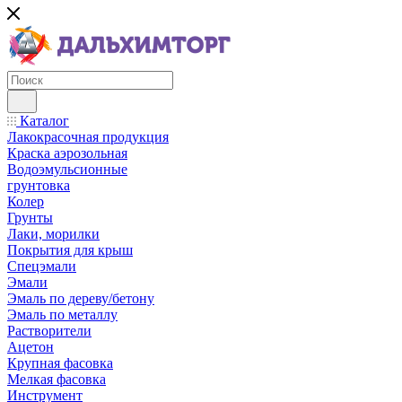
Каталог
Лакокрасочная продукция
Краска аэрозольная
Водоэмульсионные
грунтовка
Колер
Грунты
Лаки, морилки
Покрытия для крыш
Спецэмали
Эмали
Эмаль по дереву/бетону
Эмаль по металлу
Растворители
Ацетон
Крупная фасовка
Мелкая фасовка
Инструмент