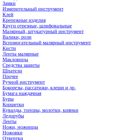
Замки
Измерительный инструмент
Клей
Крепежные изделия
Круги отрезные, шлифовальные
Малярный, штукатурный инструмент
Валики, роли
Вспомогательный малярный инструмент
Кисти
Ленты малярные
Макловицы
Средства защиты
Шпатели
Прочее
Ручной инструмент
Бокорезы, пассатижи, клещи и др.
Бумага наждачная
Буры
Корщетки
Кувалды, топоры, молотки, киянки
Ледорубы
Ленты
Ножи, ножницы
Ножовки
Отвертки