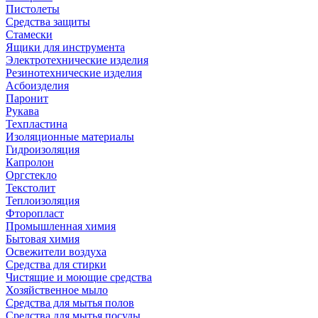
Пистолеты
Средства защиты
Стамески
Ящики для инструмента
Электротехнические изделия
Резинотехнические изделия
Асбоизделия
Паронит
Рукава
Техпластина
Изоляционные материалы
Гидроизоляция
Капролон
Оргстекло
Текстолит
Теплоизоляция
Фторопласт
Промышленная химия
Бытовая химия
Освежители воздуха
Средства для стирки
Чистящие и моющие средства
Хозяйственное мыло
Средства для мытья полов
Средства для мытья посуды