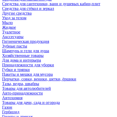
Средства для сантехники, ванн и душевых кабин,плит
Средства для стёкол и зеркал
Другие средства
Уход за телом
Мыло
Жидкое
Туалетное
Акссесуары
Гигиеническая продукция
Зубные пасты
Шампунь и гели для душа
Хозяйственные товары
Для дома и интерьера
Принадлежности для уборки
Губки и тряпки
Пакеты и мешки для мусора
Перчатки, совки, веники, щетки, ёршики
Тазы, ведра, швабры
Товары для автолюбителей
Авто-принадлежности
Автохимия
Товары для дачи, сада и огорода
Газон
Гербицид
Грунты и дренаж