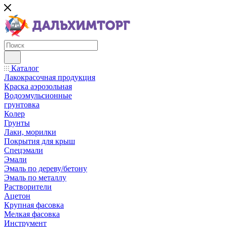
Каталог
Лакокрасочная продукция
Краска аэрозольная
Водоэмульсионные
грунтовка
Колер
Грунты
Лаки, морилки
Покрытия для крыш
Спецэмали
Эмали
Эмаль по дереву/бетону
Эмаль по металлу
Растворители
Ацетон
Крупная фасовка
Мелкая фасовка
Инструмент