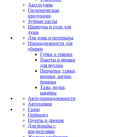
Акссесуары
Гигиеническая
продукция
Зубные пасты
Шампунь и гели для
душа
Для дома и интерьера
Принадлежности для
уборки
Губки и тряпки
Пакеты и мешки
для мусора
Перчатки, совки,
веники, щетки,
ёршики
Тазы, ведра,
швабры
Авто-принадлежности
Автохимия
Газон
Гербицид
Грунты и дренаж
Для борьбы с
вредителями
Жидкие удобрения