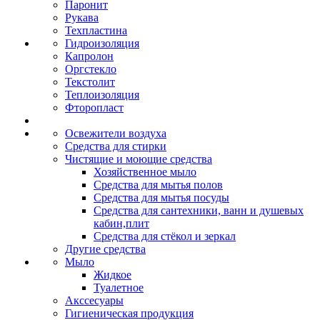
Паронит
Рукава
Техпластина
Гидроизоляция
Капролон
Оргстекло
Текстолит
Теплоизоляция
Фторопласт
Освежители воздуха
Средства для стирки
Чистящие и моющие средства
Хозяйственное мыло
Средства для мытья полов
Средства для мытья посуды
Средства для сантехники, ванн и душевых
кабин,плит
Средства для стёкол и зеркал
Другие средства
Мыло
Жидкое
Туалетное
Акссесуары
Гигиеническая продукция