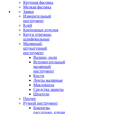
Крупная фасовка
Мелкая фасовка
Замки
Измерительный
инструмент
Клей
Крепежные изделия
Круги отрезные,
шлифовальные
Малярный,
штукатурный
инструмент
Валики, роли
Вспомогательный
малярный
инструмент
Кисти
Ленты малярные
Макловицы
Средства защиты
Шпатели
Прочее
Ручной инструмент
Бокорезы,
пассатижи, клещи