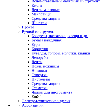
Вспомогательный малярный инструмент
Кисти
Ленты малярные
Макловицы
Средства защиты
Шпатели
Прочее
Ручной инструмент
Бокорезы, пассатижи, клещи и др.
Бумага наждачная
Буры
Корщетки
Кувалды, топоры, молотки, киянки
Ледорубы
Ленты
Ножи, ножницы
Ножовки
Отвертки
Пистолеты
Средства защиты
Стамески
Ящики для инструмента
Ещё 4
Электротехнические изделия
Асбоизделия