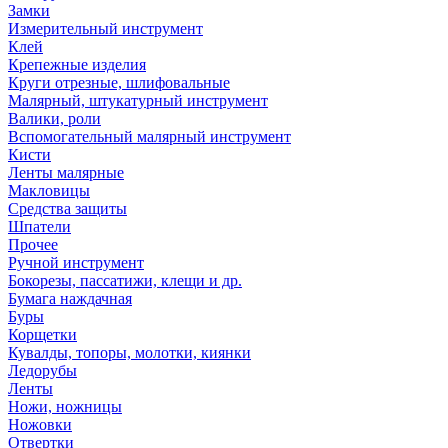
Замки
Измерительный инструмент
Клей
Крепежные изделия
Круги отрезные, шлифовальные
Малярный, штукатурный инструмент
Валики, роли
Вспомогательный малярный инструмент
Кисти
Ленты малярные
Макловицы
Средства защиты
Шпатели
Прочее
Ручной инструмент
Бокорезы, пассатижи, клещи и др.
Бумага наждачная
Буры
Корщетки
Кувалды, топоры, молотки, киянки
Ледорубы
Ленты
Ножи, ножницы
Ножовки
Отвертки