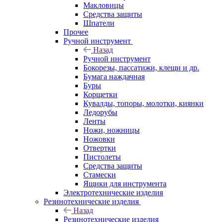
Макловицы
Средства защиты
Шпатели
Прочее
Ручной инструмент
Назад
Ручной инструмент
Бокорезы, пассатижи, клещи и др.
Бумага наждачная
Буры
Корщетки
Кувалды, топоры, молотки, киянки
Ледорубы
Ленты
Ножи, ножницы
Ножовки
Отвертки
Пистолеты
Средства защиты
Стамески
Ящики для инструмента
Электротехнические изделия
Резинотехнические изделия
Назад
Резинотехнические изделия