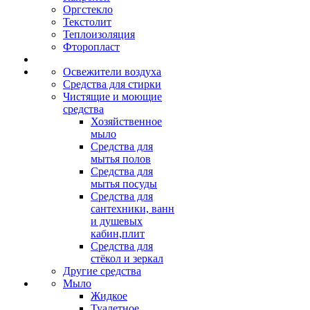
Оргстекло
Текстолит
Теплоизоляция
Фторопласт
Освежители воздуха
Средства для стирки
Чистящие и моющие
средства
Хозяйственное
мыло
Средства для
мытья полов
Средства для
мытья посуды
Средства для
сантехники, ванн
и душевых
кабин,плит
Средства для
стёкол и зеркал
Другие средства
Мыло
Жидкое
Туалетное