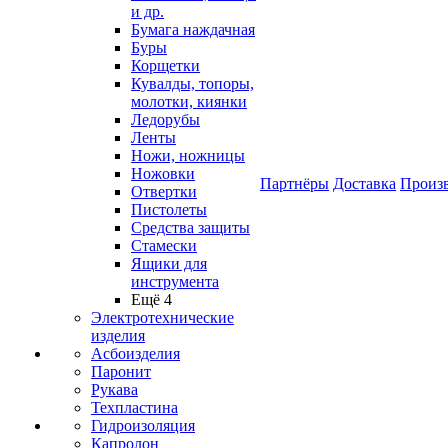
и др.
Бумага наждачная
Буры
Корщетки
Кувалды, топоры,
молотки, киянки
Ледорубы
Ленты
Ножи, ножницы
Ножовки
Партнёры
Доставка
Произ
Отвертки
Пистолеты
Средства защиты
Стамески
Ящики для
инструмента
Ещё 4
Электротехнические
изделия
Асбоизделия
Паронит
Рукава
Техпластина
Гидроизоляция
Капролон