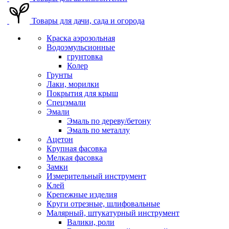
Товары для дачи, сада и огорода
Краска аэрозольная
Водоэмульсионные
грунтовка
Колер
Грунты
Лаки, морилки
Покрытия для крыш
Спецэмали
Эмали
Эмаль по дереву/бетону
Эмаль по металлу
Ацетон
Крупная фасовка
Мелкая фасовка
Замки
Измерительный инструмент
Клей
Крепежные изделия
Круги отрезные, шлифовальные
Малярный, штукатурный инструмент
Валики, роли