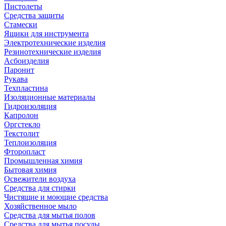
Пистолеты
Средства защиты
Стамески
Ящики для инструмента
Электротехнические изделия
Резинотехнические изделия
Асбоизделия
Паронит
Рукава
Техпластина
Изоляционные материалы
Гидроизоляция
Капролон
Оргстекло
Текстолит
Теплоизоляция
Фторопласт
Промышленная химия
Бытовая химия
Освежители воздуха
Средства для стирки
Чистящие и моющие средства
Хозяйственное мыло
Средства для мытья полов
Средства для мытья посуды