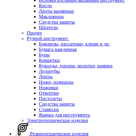
Вспомогательный малярный инструмент
Кисти
Ленты малярные
Макловицы
Средства защиты
Шпатели
Прочее
Ручной инструмент
Бокорезы, пассатижи, клещи и др.
Бумага наждачная
Буры
Корщетки
Кувалды, топоры, молотки, киянки
Ледорубы
Ленты
Ножи, ножницы
Ножовки
Отвертки
Пистолеты
Средства защиты
Стамески
Ящики для инструмента
Электротехнические изделия
Резинотехнические изделия