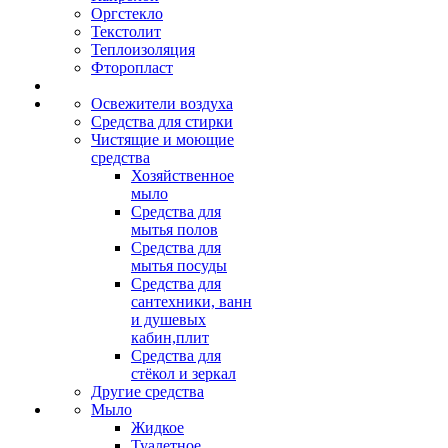
Оргстекло
Текстолит
Теплоизоляция
Фторопласт
Освежители воздуха
Средства для стирки
Чистящие и моющие
средства
Хозяйственное
мыло
Средства для
мытья полов
Средства для
мытья посуды
Средства для
сантехники, ванн
и душевых
кабин,плит
Средства для
стёкол и зеркал
Другие средства
Мыло
Жидкое
Туалетное