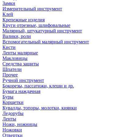
Замки
Измерительный инструмент
Клей
Крепежные изделия
Круги отрезные, шлифовальные
Малярный, штукатурный инструмент
Валики, роли
Вспомогательный малярный инструмент
Кисти
Ленты малярные
Макловицы
Средства защиты
Шпатели
Прочее
Ручной инструмент
Бокорезы, пассатижи, клещи и др.
Бумага наждачная
Буры
Корщетки
Кувалды, топоры, молотки, киянки
Ледорубы
Ленты
Ножи, ножницы
Ножовки
Отвертки