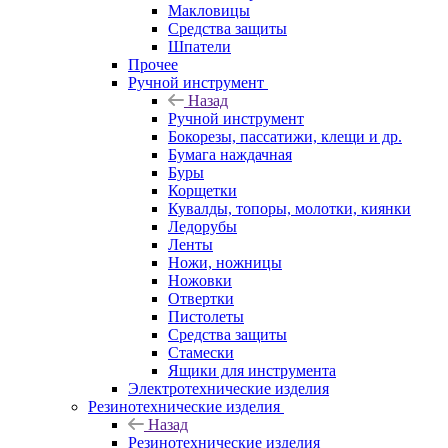
Макловицы
Средства защиты
Шпатели
Прочее
Ручной инструмент
Назад
Ручной инструмент
Бокорезы, пассатижи, клещи и др.
Бумага наждачная
Буры
Корщетки
Кувалды, топоры, молотки, киянки
Ледорубы
Ленты
Ножи, ножницы
Ножовки
Отвертки
Пистолеты
Средства защиты
Стамески
Ящики для инструмента
Электротехнические изделия
Резинотехнические изделия
Назад
Резинотехнические изделия