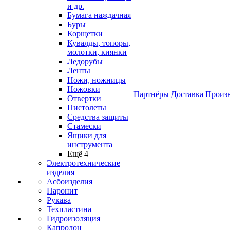
и др.
Бумага наждачная
Буры
Корщетки
Кувалды, топоры,
молотки, киянки
Ледорубы
Ленты
Ножи, ножницы
Ножовки
Партнёры
Доставка
Произ
Отвертки
Пистолеты
Средства защиты
Стамески
Ящики для
инструмента
Ещё 4
Электротехнические
изделия
Асбоизделия
Паронит
Рукава
Техпластина
Гидроизоляция
Капролон