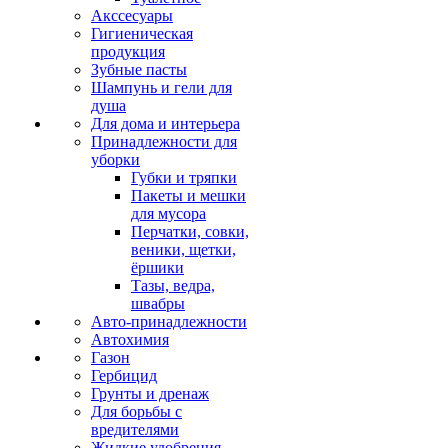
Акссесуары
Гигиеническая
продукция
Зубные пасты
Шампунь и гели для
душа
Для дома и интерьера
Принадлежности для
уборки
Губки и тряпки
Пакеты и мешки
для мусора
Перчатки, совки,
веники, щетки,
ёршики
Тазы, ведра,
швабры
Авто-принадлежности
Автохимия
Газон
Гербицид
Грунты и дренаж
Для борьбы с
вредителями
Жидкие удобрения