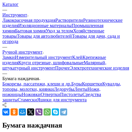
Каталог
—
Инструмент
Лакокрасочная продукция
Растворители
Резинотехнические
изделия
Изоляционные материалы
Промышленная
химия
Бытовая химия
Уход за телом
Хозяйственные
товары
Товары для автолюбителей
Товары для дачи, сада и
огорода
—
Ручной инструмент
Замки
Измерительный инструмент
Клей
Крепежные
изделия
Круги отрезные, шлифовальные
Малярный,
штукатурный инструмент
Прочее
Электротехнические изделия
—
Бумага наждачная
Бокорезы, пассатижи, клещи и др.
Буры
Корщетки
Кувалды,
топоры, молотки, киянки
Ледорубы
Ленты
Ножи,
ножницы
Ножовки
Отвертки
Пистолеты
Средства
защиты
Стамески
Ящики для инструмента
Бумага наждачная