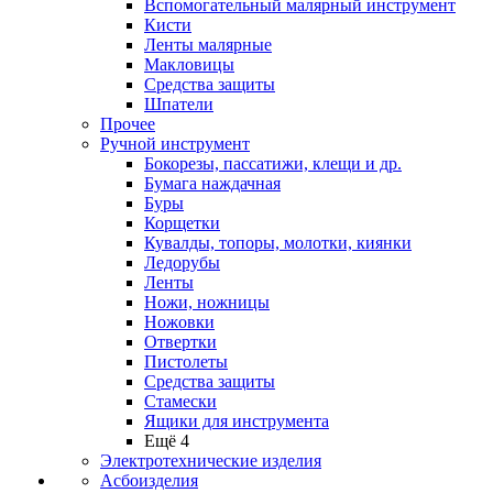
Вспомогательный малярный инструмент
Кисти
Ленты малярные
Макловицы
Средства защиты
Шпатели
Прочее
Ручной инструмент
Бокорезы, пассатижи, клещи и др.
Бумага наждачная
Буры
Корщетки
Кувалды, топоры, молотки, киянки
Ледорубы
Ленты
Ножи, ножницы
Ножовки
Отвертки
Пистолеты
Средства защиты
Стамески
Ящики для инструмента
Ещё 4
Электротехнические изделия
Асбоизделия