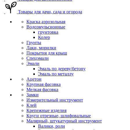
Товары для дачи, сада и огорода
Краска аэрозольная
Водоэмульсионные
грунтовка
Колер
Грунты
Лаки, морилки
Покрытия для крыш
Спецэмали
Эмали
Эмаль по дереву/бетону
Эмаль по металлу
Ацетон
Крупная фасовка
Мелкая фасовка
Замки
Измерительный инструмент
Клей
Крепежные изделия
Круги отрезные, шлифовальные
Малярный, штукатурный инструмент
Валики, роли