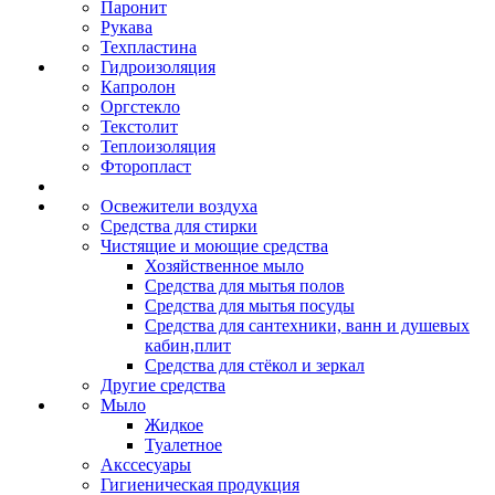
Паронит
Рукава
Техпластина
Гидроизоляция
Капролон
Оргстекло
Текстолит
Теплоизоляция
Фторопласт
Освежители воздуха
Средства для стирки
Чистящие и моющие средства
Хозяйственное мыло
Средства для мытья полов
Средства для мытья посуды
Средства для сантехники, ванн и душевых
кабин,плит
Средства для стёкол и зеркал
Другие средства
Мыло
Жидкое
Туалетное
Акссесуары
Гигиеническая продукция