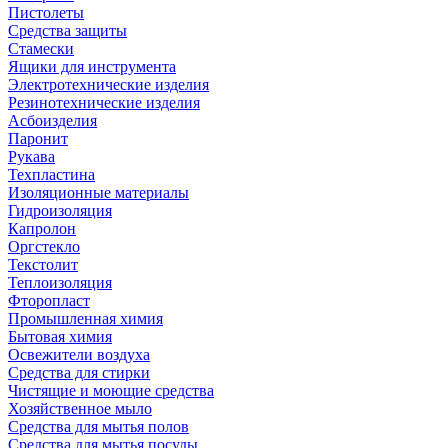
Пистолеты
Средства защиты
Стамески
Ящики для инструмента
Электротехнические изделия
Резинотехнические изделия
Асбоизделия
Паронит
Рукава
Техпластина
Изоляционные материалы
Гидроизоляция
Капролон
Оргстекло
Текстолит
Теплоизоляция
Фторопласт
Промышленная химия
Бытовая химия
Освежители воздуха
Средства для стирки
Чистящие и моющие средства
Хозяйственное мыло
Средства для мытья полов
Средства для мытья посуды