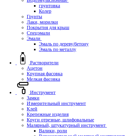
Водоэмульсионные
грунтовка
Колер
Грунты
Лаки, морилки
Покрытия для крыш
Спецэмали
Эмали
Эмаль по дереву/бетону
Эмаль по металлу
Растворители
Ацетон
Крупная фасовка
Мелкая фасовка
Инструмент
Замки
Измерительный инструмент
Клей
Крепежные изделия
Круги отрезные, шлифовальные
Малярный, штукатурный инструмент
Валики, роли