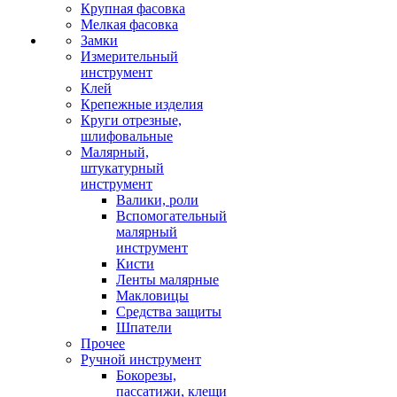
Крупная фасовка
Мелкая фасовка
Замки
Измерительный
инструмент
Клей
Крепежные изделия
Круги отрезные,
шлифовальные
Малярный,
штукатурный
инструмент
Валики, роли
Вспомогательный
малярный
инструмент
Кисти
Ленты малярные
Макловицы
Средства защиты
Шпатели
Прочее
Ручной инструмент
Бокорезы,
пассатижи, клещи