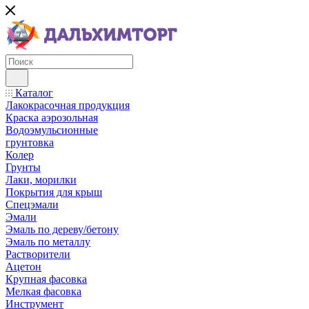
Каталог
Лакокрасочная продукция
Краска аэрозольная
Водоэмульсионные
грунтовка
Колер
Грунты
Лаки, морилки
Покрытия для крыш
Спецэмали
Эмали
Эмаль по дереву/бетону
Эмаль по металлу
Растворители
Ацетон
Крупная фасовка
Мелкая фасовка
Инструмент