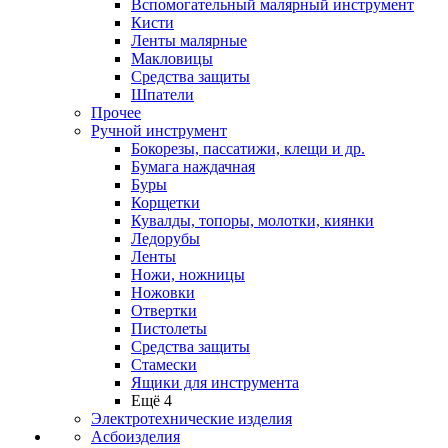
Вспомогательный малярный инструмент
Кисти
Ленты малярные
Макловицы
Средства защиты
Шпатели
Прочее
Ручной инструмент
Бокорезы, пассатижи, клещи и др.
Бумага наждачная
Буры
Корщетки
Кувалды, топоры, молотки, киянки
Ледорубы
Ленты
Ножи, ножницы
Ножовки
Отвертки
Пистолеты
Средства защиты
Стамески
Ящики для инструмента
Ещё 4
Электротехнические изделия
Асбоизделия