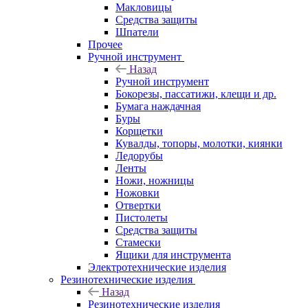
Макловицы
Средства защиты
Шпатели
Прочее
Ручной инструмент
Назад
Ручной инструмент
Бокорезы, пассатижи, клещи и др.
Бумага наждачная
Буры
Корщетки
Кувалды, топоры, молотки, киянки
Ледорубы
Ленты
Ножи, ножницы
Ножовки
Отвертки
Пистолеты
Средства защиты
Стамески
Ящики для инструмента
Электротехнические изделия
Резинотехнические изделия
Назад
Резинотехнические изделия