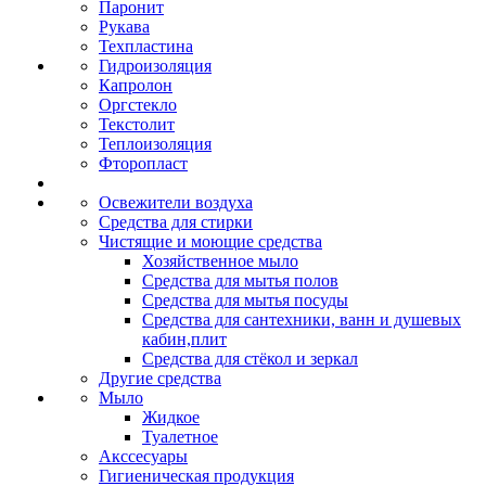
Паронит
Рукава
Техпластина
Гидроизоляция
Капролон
Оргстекло
Текстолит
Теплоизоляция
Фторопласт
Освежители воздуха
Средства для стирки
Чистящие и моющие средства
Хозяйственное мыло
Средства для мытья полов
Средства для мытья посуды
Средства для сантехники, ванн и душевых
кабин,плит
Средства для стёкол и зеркал
Другие средства
Мыло
Жидкое
Туалетное
Акссесуары
Гигиеническая продукция