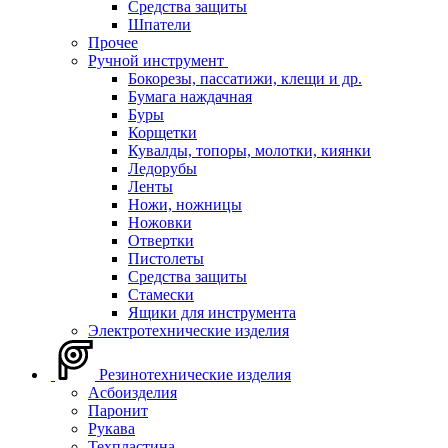
Средства защиты
Шпатели
Прочее
Ручной инструмент
Бокорезы, пассатижи, клещи и др.
Бумага наждачная
Буры
Корщетки
Кувалды, топоры, молотки, киянки
Ледорубы
Ленты
Ножи, ножницы
Ножовки
Отвертки
Пистолеты
Средства защиты
Стамески
Ящики для инструмента
Электротехнические изделия
Резинотехнические изделия
Асбоизделия
Паронит
Рукава
Техпластина