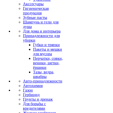
Акссесуары
Гигиеническая
продукция
Зубные пасты
Шампунь и гели для
душа
Для дома и интерьера
Принадлежности для
уборки
Губки и тряпки
Пакеты и мешки
для мусора
Перчатки, совки,
веники, щетки,
ёршики
Тазы, ведра,
швабры
Авто-принадлежности
Автохимия
Газон
Гербицид
Грунты и дренаж
Для борьбы с
вредителями
Жидкие удобрения