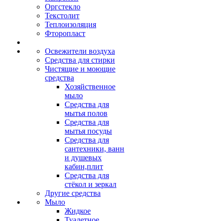
Оргстекло
Текстолит
Теплоизоляция
Фторопласт
Освежители воздуха
Средства для стирки
Чистящие и моющие
средства
Хозяйственное
мыло
Средства для
мытья полов
Средства для
мытья посуды
Средства для
сантехники, ванн
и душевых
кабин,плит
Средства для
стёкол и зеркал
Другие средства
Мыло
Жидкое
Туалетное