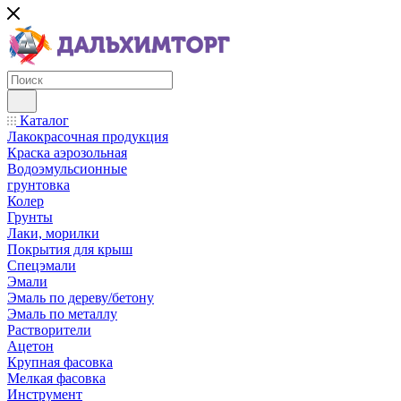
Каталог
Лакокрасочная продукция
Краска аэрозольная
Водоэмульсионные
грунтовка
Колер
Грунты
Лаки, морилки
Покрытия для крыш
Спецэмали
Эмали
Эмаль по дереву/бетону
Эмаль по металлу
Растворители
Ацетон
Крупная фасовка
Мелкая фасовка
Инструмент