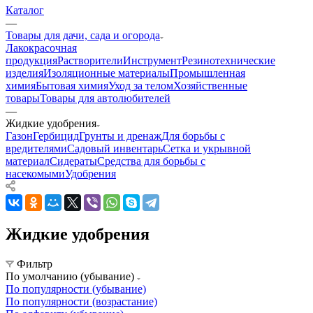
Каталог
—
Товары для дачи, сада и огорода
Лакокрасочная
продукция
Растворители
Инструмент
Резинотехнические
изделия
Изоляционные материалы
Промышленная
химия
Бытовая химия
Уход за телом
Хозяйственные
товары
Товары для автолюбителей
—
Жидкие удобрения
Газон
Гербицид
Грунты и дренаж
Для борьбы с
вредителями
Садовый инвентарь
Сетка и укрывной
материал
Сидераты
Средства для борьбы с
насекомыми
Удобрения
Жидкие удобрения
Фильтр
По умолчанию (убывание)
По популярности (убывание)
По популярности (возрастание)