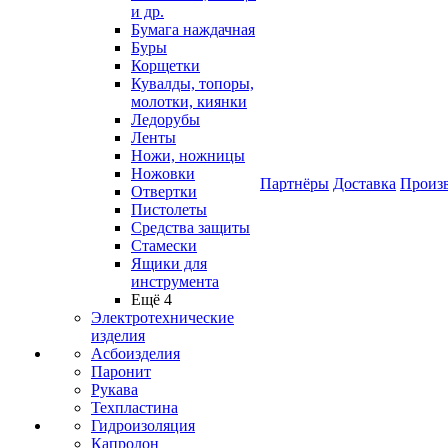
и др.
Бумага наждачная
Буры
Корщетки
Кувалды, топоры,
молотки, киянки
Ледорубы
Ленты
Ножи, ножницы
Ножовки
Партнёры
Доставка
Произ
Отвертки
Пистолеты
Средства защиты
Стамески
Ящики для
инструмента
Ещё 4
Электротехнические
изделия
Асбоизделия
Паронит
Рукава
Техпластина
Гидроизоляция
Капролон