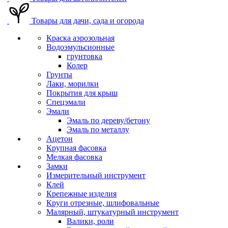
Товары для дачи, сада и огорода
Краска аэрозольная
Водоэмульсионные
грунтовка
Колер
Грунты
Лаки, морилки
Покрытия для крыш
Спецэмали
Эмали
Эмаль по дереву/бетону
Эмаль по металлу
Ацетон
Крупная фасовка
Мелкая фасовка
Замки
Измерительный инструмент
Клей
Крепежные изделия
Круги отрезные, шлифовальные
Малярный, штукатурный инструмент
Валики, роли