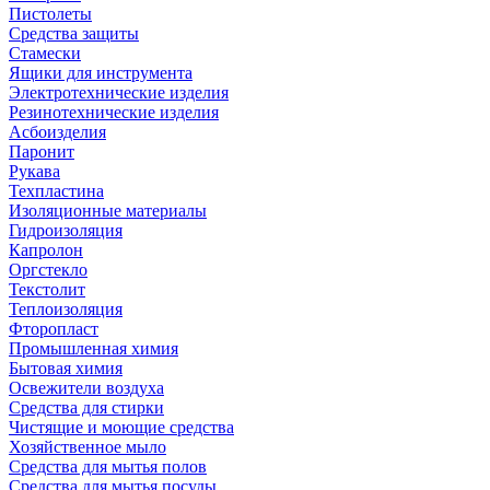
Пистолеты
Средства защиты
Стамески
Ящики для инструмента
Электротехнические изделия
Резинотехнические изделия
Асбоизделия
Паронит
Рукава
Техпластина
Изоляционные материалы
Гидроизоляция
Капролон
Оргстекло
Текстолит
Теплоизоляция
Фторопласт
Промышленная химия
Бытовая химия
Освежители воздуха
Средства для стирки
Чистящие и моющие средства
Хозяйственное мыло
Средства для мытья полов
Средства для мытья посуды