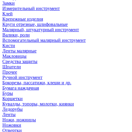
Замки
Измерительный инструмент
Клей
Крепежные изделия
Круги отрезные, шлифовальные
Малярный, штукатурный инструмент
Валики, роли
Вспомогательный малярный инструмент
Кисти
Ленты малярные
Макловицы
Средства защиты
Шпатели
Прочее
Ручной инструмент
Бокорезы, пассатижи, клещи и др.
Бумага наждачная
Буры
Корщетки
Кувалды, топоры, молотки, киянки
Ледорубы
Ленты
Ножи, ножницы
Ножовки
Отвертки