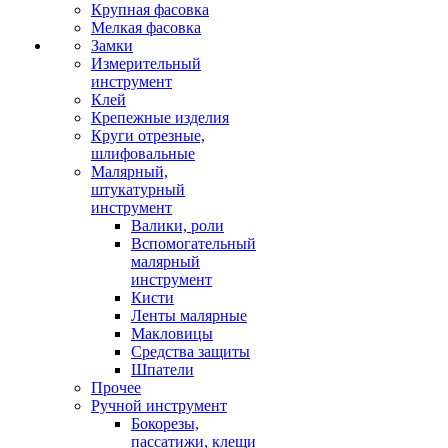
Крупная фасовка
Мелкая фасовка
Замки
Измерительный
инструмент
Клей
Крепежные изделия
Круги отрезные,
шлифовальные
Малярный,
штукатурный
инструмент
Валики, роли
Вспомогательный
малярный
инструмент
Кисти
Ленты малярные
Макловицы
Средства защиты
Шпатели
Прочее
Ручной инструмент
Бокорезы,
пассатижи, клещи