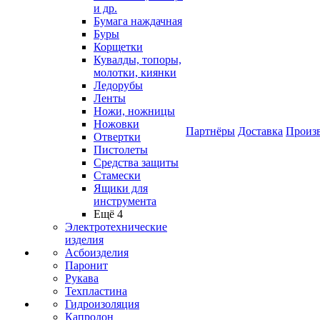
и др.
Бумага наждачная
Буры
Корщетки
Кувалды, топоры,
молотки, киянки
Ледорубы
Ленты
Ножи, ножницы
Ножовки
Партнёры
Доставка
Произ
Отвертки
Пистолеты
Средства защиты
Стамески
Ящики для
инструмента
Ещё 4
Электротехнические
изделия
Асбоизделия
Паронит
Рукава
Техпластина
Гидроизоляция
Капролон