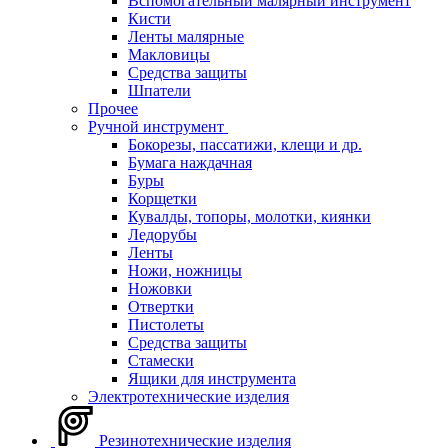
Вспомогательный малярный инструмент
Кисти
Ленты малярные
Макловицы
Средства защиты
Шпатели
Прочее
Ручной инструмент
Бокорезы, пассатижи, клещи и др.
Бумага наждачная
Буры
Корщетки
Кувалды, топоры, молотки, киянки
Ледорубы
Ленты
Ножи, ножницы
Ножовки
Отвертки
Пистолеты
Средства защиты
Стамески
Ящики для инструмента
Электротехнические изделия
Резинотехнические изделия