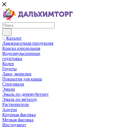
Каталог
Лакокрасочная продукция
Краска аэрозольная
Водоэмульсионные
грунтовка
Колер
Грунты
Лаки, морилки
Покрытия для крыш
Спецэмали
Эмали
Эмаль по дереву/бетону
Эмаль по металлу
Растворители
Ацетон
Крупная фасовка
Мелкая фасовка
Инструмент