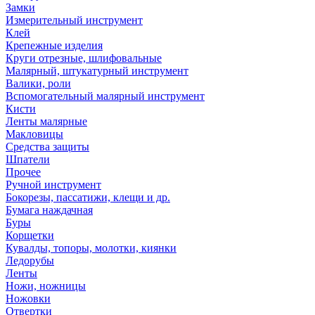
Замки
Измерительный инструмент
Клей
Крепежные изделия
Круги отрезные, шлифовальные
Малярный, штукатурный инструмент
Валики, роли
Вспомогательный малярный инструмент
Кисти
Ленты малярные
Макловицы
Средства защиты
Шпатели
Прочее
Ручной инструмент
Бокорезы, пассатижи, клещи и др.
Бумага наждачная
Буры
Корщетки
Кувалды, топоры, молотки, киянки
Ледорубы
Ленты
Ножи, ножницы
Ножовки
Отвертки