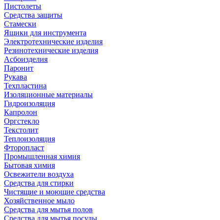
Пистолеты
Средства защиты
Стамески
Ящики для инструмента
Электротехнические изделия
Резинотехнические изделия
Асбоизделия
Паронит
Рукава
Техпластина
Изоляционные материалы
Гидроизоляция
Капролон
Оргстекло
Текстолит
Теплоизоляция
Фторопласт
Промышленная химия
Бытовая химия
Освежители воздуха
Средства для стирки
Чистящие и моющие средства
Хозяйственное мыло
Средства для мытья полов
Средства для мытья посуды