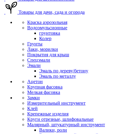
Товары для дачи, сада и огорода
Краска аэрозольная
Водоэмульсионные
грунтовка
Колер
Грунты
Лаки, морилки
Покрытия для крыш
Спецэмали
Эмали
Эмаль по дереву/бетону
Эмаль по металлу
Ацетон
Крупная фасовка
Мелкая фасовка
Замки
Измерительный инструмент
Клей
Крепежные изделия
Круги отрезные, шлифовальные
Малярный, штукатурный инструмент
Валики, роли