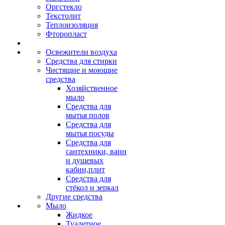
Оргстекло
Текстолит
Теплоизоляция
Фторопласт
Освежители воздуха
Средства для стирки
Чистящие и моющие
средства
Хозяйственное
мыло
Средства для
мытья полов
Средства для
мытья посуды
Средства для
сантехники, ванн
и душевых
кабин,плит
Средства для
стёкол и зеркал
Другие средства
Мыло
Жидкое
Туалетное