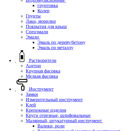
Водоэмульсионные
грунтовка
Колер
Грунты
Лаки, морилки
Покрытия для крыш
Спецэмали
Эмали
Эмаль по дереву/бетону
Эмаль по металлу
Растворители
Ацетон
Крупная фасовка
Мелкая фасовка
Инструмент
Замки
Измерительный инструмент
Клей
Крепежные изделия
Круги отрезные, шлифовальные
Малярный, штукатурный инструмент
Валики, роли