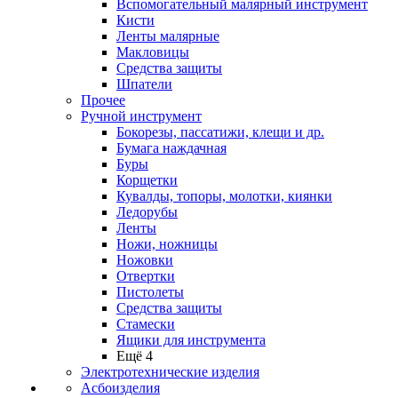
Вспомогательный малярный инструмент
Кисти
Ленты малярные
Макловицы
Средства защиты
Шпатели
Прочее
Ручной инструмент
Бокорезы, пассатижи, клещи и др.
Бумага наждачная
Буры
Корщетки
Кувалды, топоры, молотки, киянки
Ледорубы
Ленты
Ножи, ножницы
Ножовки
Отвертки
Пистолеты
Средства защиты
Стамески
Ящики для инструмента
Ещё 4
Электротехнические изделия
Асбоизделия