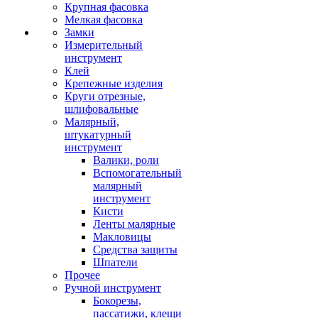
Крупная фасовка
Мелкая фасовка
Замки
Измерительный
инструмент
Клей
Крепежные изделия
Круги отрезные,
шлифовальные
Малярный,
штукатурный
инструмент
Валики, роли
Вспомогательный
малярный
инструмент
Кисти
Ленты малярные
Макловицы
Средства защиты
Шпатели
Прочее
Ручной инструмент
Бокорезы,
пассатижи, клещи