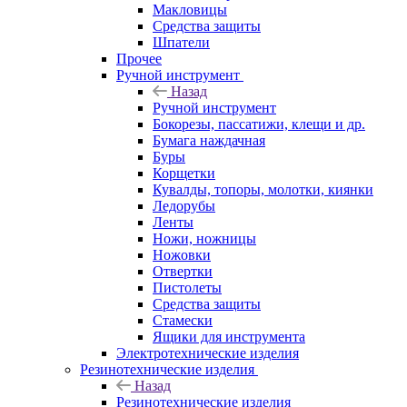
Макловицы
Средства защиты
Шпатели
Прочее
Ручной инструмент
Назад
Ручной инструмент
Бокорезы, пассатижи, клещи и др.
Бумага наждачная
Буры
Корщетки
Кувалды, топоры, молотки, киянки
Ледорубы
Ленты
Ножи, ножницы
Ножовки
Отвертки
Пистолеты
Средства защиты
Стамески
Ящики для инструмента
Электротехнические изделия
Резинотехнические изделия
Назад
Резинотехнические изделия