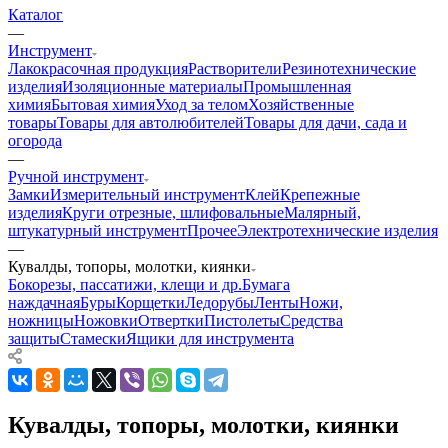
Каталог
—
Инструмент
Лакокрасочная продукция
Растворители
Резинотехнические
изделия
Изоляционные материалы
Промышленная
химия
Бытовая химия
Уход за телом
Хозяйственные
товары
Товары для автолюбителей
Товары для дачи, сада и
огорода
—
Ручной инструмент
Замки
Измерительный инструмент
Клей
Крепежные
изделия
Круги отрезные, шлифовальные
Малярный,
штукатурный инструмент
Прочее
Электротехнические изделия
—
Кувалды, топоры, молотки, киянки
Бокорезы, пассатижи, клещи и др.
Бумага
наждачная
Буры
Корщетки
Ледорубы
Ленты
Ножи,
ножницы
Ножовки
Отвертки
Пистолеты
Средства
защиты
Стамески
Ящики для инструмента
Кувалды, топоры, молотки, киянки