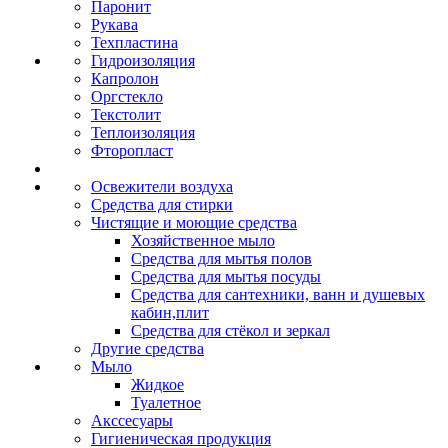
Паронит
Рукава
Техпластина
Гидроизоляция
Капролон
Оргстекло
Текстолит
Теплоизоляция
Фторопласт
Освежители воздуха
Средства для стирки
Чистящие и моющие средства
Хозяйственное мыло
Средства для мытья полов
Средства для мытья посуды
Средства для сантехники, ванн и душевых
кабин,плит
Средства для стёкол и зеркал
Другие средства
Мыло
Жидкое
Туалетное
Акссесуары
Гигиеническая продукция