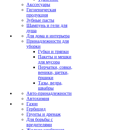
Акссесуары
Гигиеническая
продукция
Зубные пасты
Шампунь и гели для
душа
Для дома и интерьера
Принадлежности для
уборки
Губки и тряпки
Пакеты и мешки
для мусора
Перчатки, совки,
веники, щетки,
ёршики
Тазы, ведра,
швабры
Авто-принадлежности
Автохимия
Газон
Гербицид
Грунты и дренаж
Для борьбы с
вредителями
Жидкие удобрения