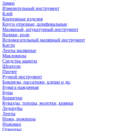
Замки
Измерительный инструмент
Клей
Крепежные изделия
Круги отрезные, шлифовальные
Малярный, штукатурный инструмент
Валики, роли
Вспомогательный малярный инструмент
Кисти
Ленты малярные
Макловицы
Средства защиты
Шпатели
Прочее
Ручной инструмент
Бокорезы, пассатижи, клещи и др.
Бумага наждачная
Буры
Корщетки
Кувалды, топоры, молотки, киянки
Ледорубы
Ленты
Ножи, ножницы
Ножовки
Отвертки