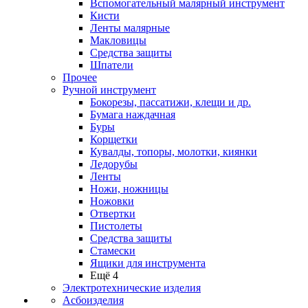
Вспомогательный малярный инструмент
Кисти
Ленты малярные
Макловицы
Средства защиты
Шпатели
Прочее
Ручной инструмент
Бокорезы, пассатижи, клещи и др.
Бумага наждачная
Буры
Корщетки
Кувалды, топоры, молотки, киянки
Ледорубы
Ленты
Ножи, ножницы
Ножовки
Отвертки
Пистолеты
Средства защиты
Стамески
Ящики для инструмента
Ещё 4
Электротехнические изделия
Асбоизделия