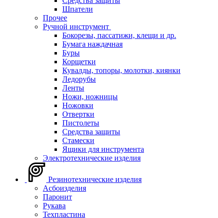
Средства защиты
Шпатели
Прочее
Ручной инструмент
Бокорезы, пассатижи, клещи и др.
Бумага наждачная
Буры
Корщетки
Кувалды, топоры, молотки, киянки
Ледорубы
Ленты
Ножи, ножницы
Ножовки
Отвертки
Пистолеты
Средства защиты
Стамески
Ящики для инструмента
Электротехнические изделия
Резинотехнические изделия
Асбоизделия
Паронит
Рукава
Техпластина