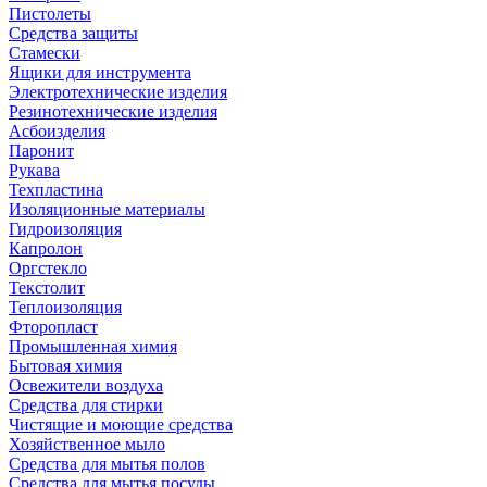
Пистолеты
Средства защиты
Стамески
Ящики для инструмента
Электротехнические изделия
Резинотехнические изделия
Асбоизделия
Паронит
Рукава
Техпластина
Изоляционные материалы
Гидроизоляция
Капролон
Оргстекло
Текстолит
Теплоизоляция
Фторопласт
Промышленная химия
Бытовая химия
Освежители воздуха
Средства для стирки
Чистящие и моющие средства
Хозяйственное мыло
Средства для мытья полов
Средства для мытья посуды