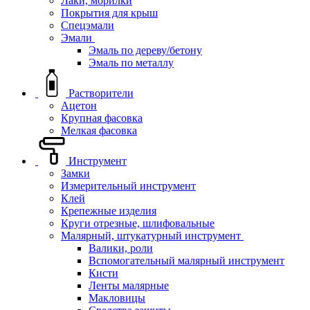
Лаки, морилки
Покрытия для крыш
Спецэмали
Эмали
Эмаль по дереву/бетону
Эмаль по металлу
Растворители
Ацетон
Крупная фасовка
Мелкая фасовка
Инструмент
Замки
Измерительный инструмент
Клей
Крепежные изделия
Круги отрезные, шлифовальные
Малярный, штукатурный инструмент
Валики, роли
Вспомогательный малярный инструмент
Кисти
Ленты малярные
Макловицы