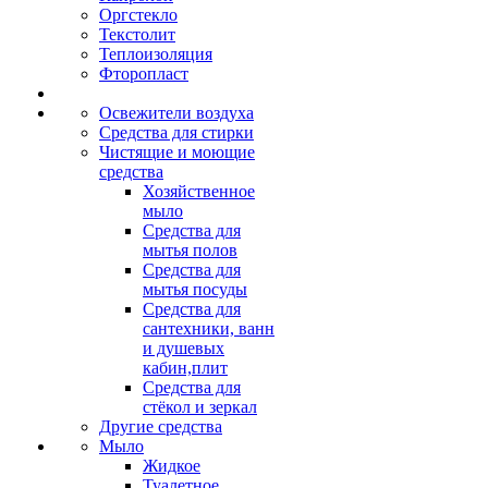
Оргстекло
Текстолит
Теплоизоляция
Фторопласт
Освежители воздуха
Средства для стирки
Чистящие и моющие
средства
Хозяйственное
мыло
Средства для
мытья полов
Средства для
мытья посуды
Средства для
сантехники, ванн
и душевых
кабин,плит
Средства для
стёкол и зеркал
Другие средства
Мыло
Жидкое
Туалетное