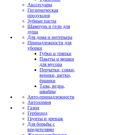
Акссесуары
Гигиеническая
продукция
Зубные пасты
Шампунь и гели для
душа
Для дома и интерьера
Принадлежности для
уборки
Губки и тряпки
Пакеты и мешки
для мусора
Перчатки, совки,
веники, щетки,
ёршики
Тазы, ведра,
швабры
Авто-принадлежности
Автохимия
Газон
Гербицид
Грунты и дренаж
Для борьбы с
вредителями
Жидкие удобрения