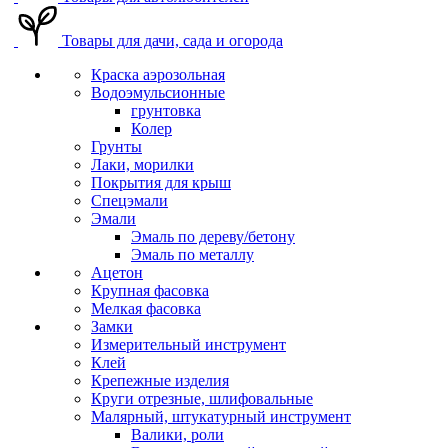
Товары для дачи, сада и огорода
Краска аэрозольная
Водоэмульсионные
грунтовка
Колер
Грунты
Лаки, морилки
Покрытия для крыш
Спецэмали
Эмали
Эмаль по дереву/бетону
Эмаль по металлу
Ацетон
Крупная фасовка
Мелкая фасовка
Замки
Измерительный инструмент
Клей
Крепежные изделия
Круги отрезные, шлифовальные
Малярный, штукатурный инструмент
Валики, роли