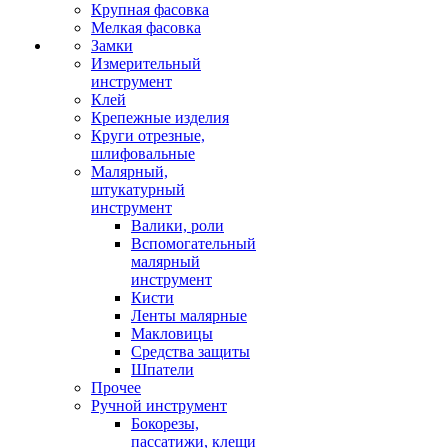
Крупная фасовка
Мелкая фасовка
Замки
Измерительный
инструмент
Клей
Крепежные изделия
Круги отрезные,
шлифовальные
Малярный,
штукатурный
инструмент
Валики, роли
Вспомогательный
малярный
инструмент
Кисти
Ленты малярные
Макловицы
Средства защиты
Шпатели
Прочее
Ручной инструмент
Бокорезы,
пассатижи, клещи