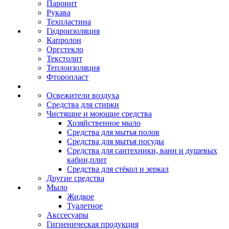
Паронит
Рукава
Техпластина
Гидроизоляция
Капролон
Оргстекло
Текстолит
Теплоизоляция
Фторопласт
Освежители воздуха
Средства для стирки
Чистящие и моющие средства
Хозяйственное мыло
Средства для мытья полов
Средства для мытья посуды
Средства для сантехники, ванн и душевых
кабин,плит
Средства для стёкол и зеркал
Другие средства
Мыло
Жидкое
Туалетное
Акссесуары
Гигиеническая продукция