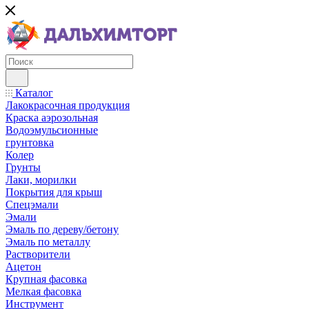
Каталог
Лакокрасочная продукция
Краска аэрозольная
Водоэмульсионные
грунтовка
Колер
Грунты
Лаки, морилки
Покрытия для крыш
Спецэмали
Эмали
Эмаль по дереву/бетону
Эмаль по металлу
Растворители
Ацетон
Крупная фасовка
Мелкая фасовка
Инструмент