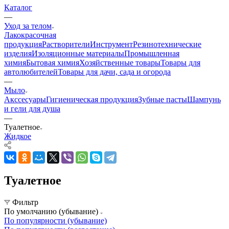
Каталог
—
Уход за телом
Лакокрасочная
продукция
Растворители
Инструмент
Резинотехнические
изделия
Изоляционные материалы
Промышленная
химия
Бытовая химия
Хозяйственные товары
Товары для
автолюбителей
Товары для дачи, сада и огорода
—
Мыло
Акссесуары
Гигиеническая продукция
Зубные пасты
Шампунь
и гели для душа
—
Туалетное
Жидкое
Туалетное
Фильтр
По умолчанию (убывание)
По популярности (убывание)