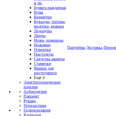
и др.
Бумага наждачная
Буры
Корщетки
Кувалды, топоры,
молотки, киянки
Ледорубы
Ленты
Ножи, ножницы
Ножовки
Партнёры
Доставка
Произ
Отвертки
Пистолеты
Средства защиты
Стамески
Ящики для
инструмента
Ещё 4
Электротехнические
изделия
Асбоизделия
Паронит
Рукава
Техпластина
Гидроизоляция
Капролон