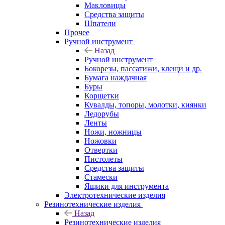
Макловицы
Средства защиты
Шпатели
Прочее
Ручной инструмент
Назад
Ручной инструмент
Бокорезы, пассатижи, клещи и др.
Бумага наждачная
Буры
Корщетки
Кувалды, топоры, молотки, киянки
Ледорубы
Ленты
Ножи, ножницы
Ножовки
Отвертки
Пистолеты
Средства защиты
Стамески
Ящики для инструмента
Электротехнические изделия
Резинотехнические изделия
Назад
Резинотехнические изделия