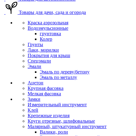
Товары для дачи, сада и огорода
Краска аэрозольная
Водоэмульсионные
грунтовка
Колер
Грунты
Лаки, морилки
Покрытия для крыш
Спецэмали
Эмали
Эмаль по дереву/бетону
Эмаль по металлу
Ацетон
Крупная фасовка
Мелкая фасовка
Замки
Измерительный инструмент
Клей
Крепежные изделия
Круги отрезные, шлифовальные
Малярный, штукатурный инструмент
Валики, роли