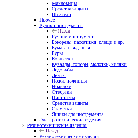
Макловицы
Средства защиты
Шпатели
Прочее
Ручной инструмент
Назад
Ручной инструмент
Бокорезы, пассатижи, клещи и др.
Бумага наждачная
Буры
Корщетки
Кувалды, топоры, молотки, киянки
Ледорубы
Ленты
Ножи, ножницы
Ножовки
Отвертки
Пистолеты
Средства защиты
Стамески
Ящики для инструмента
Электротехнические изделия
Резинотехнические изделия
Назад
Резинотехнические изделия