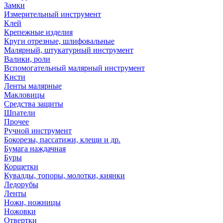
Замки
Измерительный инструмент
Клей
Крепежные изделия
Круги отрезные, шлифовальные
Малярный, штукатурный инструмент
Валики, роли
Вспомогательный малярный инструмент
Кисти
Ленты малярные
Макловицы
Средства защиты
Шпатели
Прочее
Ручной инструмент
Бокорезы, пассатижи, клещи и др.
Бумага наждачная
Буры
Корщетки
Кувалды, топоры, молотки, киянки
Ледорубы
Ленты
Ножи, ножницы
Ножовки
Отвертки