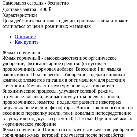
Самовывоз сегодня - бесплатно
Доставка завтра - 400 ₽
Характеристики
Цена действительна только для интернет-магазина и может
отличаться от цен в розничных магазинах
Описание
Как купить
Жмых горчичный.
Жмых горчичный - высококачественное органическое
удобрение, фитосанитарное средство (отпугивает
проволочника), кормовая добавка. Внесение 1 кг жмыха
равносильно 10 кг перегноя. Удобрение содержит полный
комплекс элементов питания в оптимальном для растения
сочетании. Улучшает структуру почвы, активизирует
биохимические процессы, улучшает солевой режим,
отпугивает мышей, очищает почву от корневых гнилей,
проволочников, нематод, подавляет развитие некоторых
вирусных болезней и, фитофторы. Вносят как под осеннюю и
весеннюю перекопку земли, так и локально непосредственно
в лунку или под куст из расчёта 0,1-1 кг/м2.Горчичный жмых
- органическое удобрение
Жмых горчичный. Широко используется в качестве удобрения
горчичный жмых, который получается после переработки