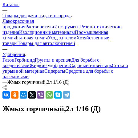
Каталог
—
Товары для дачи, сада и огорода
Лакокрасочная
продукция
Растворители
Инструмент
Резинотехнические
изделия
Изоляционные материалы
Промышленная
химия
Бытовая химия
Уход за телом
Хозяйственные
товары
Товары для автолюбителей
—
Удобрения
Газон
Гербицид
Грунты и дренаж
Для борьбы с
вредителями
Жидкие удобрения
Садовый инвентарь
Сетка и
укрывной материал
Сидераты
Средства для борьбы с
насекомыми
—
Жмых горчичный,2л 1/16 (Д)
Жмых горчичный,2л 1/16 (Д)