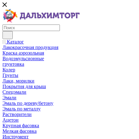
Каталог
Лакокрасочная продукция
Краска аэрозольная
Водоэмульсионные
грунтовка
Колер
Грунты
Лаки, морилки
Покрытия для крыш
Спецэмали
Эмали
Эмаль по дереву/бетону
Эмаль по металлу
Растворители
Ацетон
Крупная фасовка
Мелкая фасовка
Инструмент