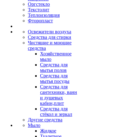
Оргстекло
Текстолит
Теплоизоляция
Фторопласт
Освежители воздуха
Средства для стирки
Чистящие и моющие
средства
Хозяйственное
мыло
Средства для
мытья полов
Средства для
мытья посуды
Средства для
сантехники, ванн
и душевых
кабин,плит
Средства для
стёкол и зеркал
Другие средства
Мыло
Жидкое
Туалетное