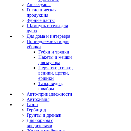
Акссесуары
Гигиеническая
продукция
Зубные пасты
Шампунь и гели для
душа
Для дома и интерьера
Принадлежности для
уборки
Губки и тряпки
Пакеты и мешки
для мусора
Перчатки, совки,
веники, щетки,
ёршики
Тазы, ведра,
швабры
Авто-принадлежности
Автохимия
Газон
Гербицид
Грунты и дренаж
Для борьбы с
вредителями
Жидкие удобрения