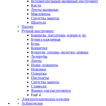
Вспомогательный малярный инструмент
Кисти
Ленты малярные
Макловицы
Средства защиты
Шпатели
Прочее
Ручной инструмент
Бокорезы, пассатижи, клещи и др.
Бумага наждачная
Буры
Корщетки
Кувалды, топоры, молотки, киянки
Ледорубы
Ленты
Ножи, ножницы
Ножовки
Отвертки
Пистолеты
Средства защиты
Стамески
Ящики для инструмента
Ещё 4
Электротехнические изделия
Асбоизделия