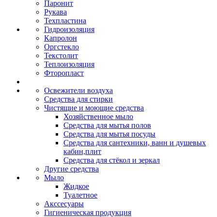
Паронит
Рукава
Техпластина
Гидроизоляция
Капролон
Оргстекло
Текстолит
Теплоизоляция
Фторопласт
Освежители воздуха
Средства для стирки
Чистящие и моющие средства
Хозяйственное мыло
Средства для мытья полов
Средства для мытья посуды
Средства для сантехники, ванн и душевых
кабин,плит
Средства для стёкол и зеркал
Другие средства
Мыло
Жидкое
Туалетное
Акссесуары
Гигиеническая продукция