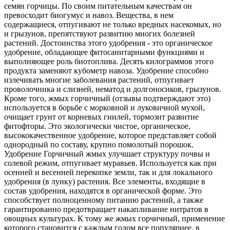
семян горчицы. По своим питательным качествам он
превосходит биогумус и навоз. Вещества, в нем
содержащиеся, отпугивают не только вредных насекомых, но
и грызунов, препятствуют развитию многих болезней
растений. Достоинства этого удобрения - это органическое
удобрение, обладающее фитосанитарными функциями и
выполняющее роль биотоплива. Десять килограммов этого
продукта заменяют кубометр навоза. Удобрение способно
излечивать многие заболевания растений, отпугивает
проволочника и слизней, нематод и долгоносиков, грызунов.
Кроме того, жмых горчичный (отзывы подтверждают это)
используется в борьбе с морковной и луковичной мухой,
очищает грунт от корневых гнилей, тормозит развитие
фитофторы. Это экологически чистое, органическое,
высококачественное удобрение, которое представляет собой
однородный по составу, крупно помолотый порошок.
Удобрение Горчичный жмых улучшает структуру почвы и
солевой режим, отпугивает муравьев. Используется как при
осенней и весенней перекопке земли, так и для локального
удобрения (в лунку) растения. Все элементы, входящие в
состав удобрения, находятся в органической форме. Это
способствует полноценному питанию растений, а также
гарантированно предотвращает накапливание нитратов в
овощных культурах. К тому же жмых горчичный, применение
которого становится с каждым годом все популярнее, в