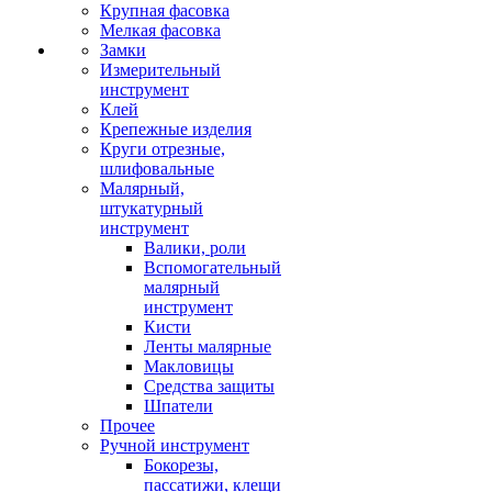
Крупная фасовка
Мелкая фасовка
Замки
Измерительный
инструмент
Клей
Крепежные изделия
Круги отрезные,
шлифовальные
Малярный,
штукатурный
инструмент
Валики, роли
Вспомогательный
малярный
инструмент
Кисти
Ленты малярные
Макловицы
Средства защиты
Шпатели
Прочее
Ручной инструмент
Бокорезы,
пассатижи, клещи