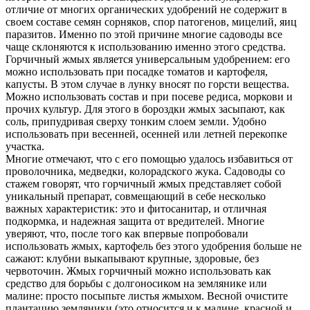
отличие от многих органических удобрений не содержит в
своем составе семян сорняков, спор патогенов, мицелий, яиц
паразитов. Именно по этой причине многие садоводы все
чаще склоняются к использованию именно этого средства.
Горчичный жмых является универсальным удобрением: его
можно использовать при посадке томатов и картофеля,
капусты. В этом случае в лунку вносят по горсти вещества.
Можно использовать состав и при посеве редиса, моркови и
прочих культур. Для этого в бороздки жмых засыпают, как
соль, припудривая сверху тонким слоем земли. Удобно
использовать при весенней, осенней или летней перекопке
участка.
Многие отмечают, что с его помощью удалось избавиться от
проволочника, медведки, колорадского жука. Садоводы со
стажем говорят, что горчичный жмых представляет собой
уникальный препарат, совмещающий в себе несколько
важных характеристик: это и фитосанитар, и отличная
подкормка, и надежная защита от вредителей. Многие
уверяют, что, после того как впервые попробовали
использовать жмых, картофель без этого удобрения больше не
сажают: клубни выкапывают крупные, здоровые, без
червоточин. Жмых горчичный можно использовать как
средство для борьбы с долгоносиком на землянике или
малине: просто посыпьте листья жмыхом. Весной очистите
плантацию земляники (это относится и к малине, красной и