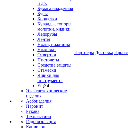
и др.
Бумага наждачная
Буры
Корщетки
Кувалды, топоры,
молотки, киянки
Ледорубы
Ленты
Ножи, ножницы
Ножовки
Партнёры
Доставка
Произ
Отвертки
Пистолеты
Средства защиты
Стамески
Ящики для
инструмента
Ещё 4
Электротехнические
изделия
Асбоизделия
Паронит
Рукава
Техпластина
Гидроизоляция
Капролон