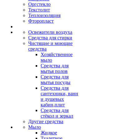
Оргстекло
Текстолит
Теплоизоляция
Фторопласт
Освежители воздуха
Средства для стирки
Чистящие и моющие
средства
Хозяйственное
мыло
Средства для
мытья полов
Средства для
мытья посуды
Средства для
сантехники, ванн
и душевых
кабин,плит
Средства для
стёкол и зеркал
Другие средства
Мыло
Жидкое
Туалетное