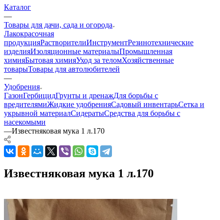
Каталог
—
Товары для дачи, сада и огорода
Лакокрасочная
продукция
Растворители
Инструмент
Резинотехнические
изделия
Изоляционные материалы
Промышленная
химия
Бытовая химия
Уход за телом
Хозяйственные
товары
Товары для автолюбителей
—
Удобрения
Газон
Гербицид
Грунты и дренаж
Для борьбы с
вредителями
Жидкие удобрения
Садовый инвентарь
Сетка и
укрывной материал
Сидераты
Средства для борьбы с
насекомыми
—
Известняковая мука 1 л.170
Известняковая мука 1 л.170