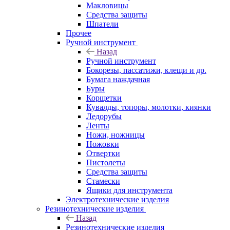
Макловицы
Средства защиты
Шпатели
Прочее
Ручной инструмент
Назад
Ручной инструмент
Бокорезы, пассатижи, клещи и др.
Бумага наждачная
Буры
Корщетки
Кувалды, топоры, молотки, киянки
Ледорубы
Ленты
Ножи, ножницы
Ножовки
Отвертки
Пистолеты
Средства защиты
Стамески
Ящики для инструмента
Электротехнические изделия
Резинотехнические изделия
Назад
Резинотехнические изделия