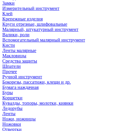
Замки
Измерительный инструмент
Клей
Крепежные изделия
Круги отрезные, шлифовальные
Малярный, штукатурный инструмент
Валики, роли
Вспомогательный малярный инструмент
Кисти
Ленты малярные
Макловицы
Средства защиты
Шпатели
Прочее
Ручной инструмент
Бокорезы, пассатижи, клещи и др.
Бумага наждачная
Буры
Корщетки
Кувалды, топоры, молотки, киянки
Ледорубы
Ленты
Ножи, ножницы
Ножовки
Отвертки