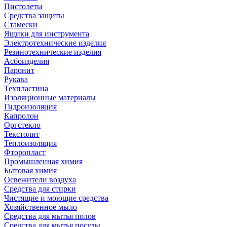
Пистолеты
Средства защиты
Стамески
Ящики для инструмента
Электротехнические изделия
Резинотехнические изделия
Асбоизделия
Паронит
Рукава
Техпластина
Изоляционные материалы
Гидроизоляция
Капролон
Оргстекло
Текстолит
Теплоизоляция
Фторопласт
Промышленная химия
Бытовая химия
Освежители воздуха
Средства для стирки
Чистящие и моющие средства
Хозяйственное мыло
Средства для мытья полов
Средства для мытья посуды