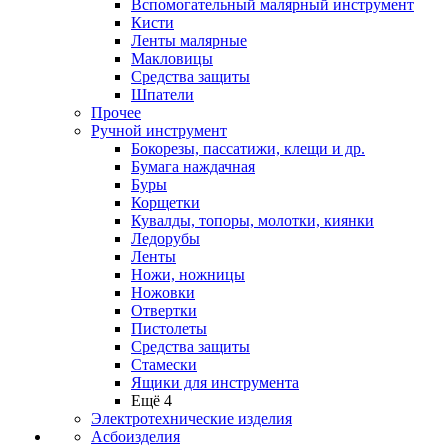
Вспомогательный малярный инструмент
Кисти
Ленты малярные
Макловицы
Средства защиты
Шпатели
Прочее
Ручной инструмент
Бокорезы, пассатижи, клещи и др.
Бумага наждачная
Буры
Корщетки
Кувалды, топоры, молотки, киянки
Ледорубы
Ленты
Ножи, ножницы
Ножовки
Отвертки
Пистолеты
Средства защиты
Стамески
Ящики для инструмента
Ещё 4
Электротехнические изделия
Асбоизделия