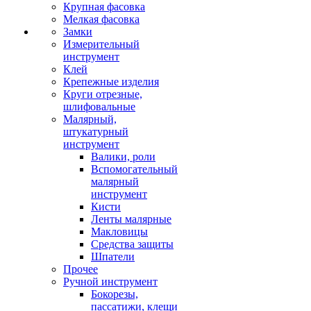
Крупная фасовка
Мелкая фасовка
Замки
Измерительный
инструмент
Клей
Крепежные изделия
Круги отрезные,
шлифовальные
Малярный,
штукатурный
инструмент
Валики, роли
Вспомогательный
малярный
инструмент
Кисти
Ленты малярные
Макловицы
Средства защиты
Шпатели
Прочее
Ручной инструмент
Бокорезы,
пассатижи, клещи