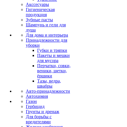
Акссесуары
Гигиеническая
продукция
Зубные пасты
Шампунь и гели для
душа
Для дома и интерьера
Принадлежности для
уборки
Губки и тряпки
Пакеты и мешки
для мусора
Перчатки, совки,
веники, щетки,
ёршики
Тазы, ведра,
швабры
Авто-принадлежности
Автохимия
Газон
Гербицид
Грунты и дренаж
Для борьбы с
вредителями
Жидкие удобрения