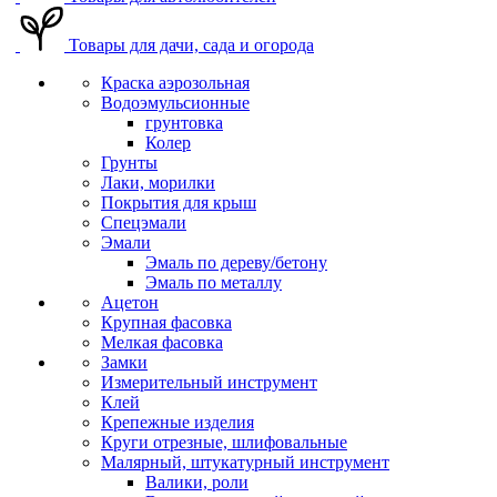
Товары для дачи, сада и огорода
Краска аэрозольная
Водоэмульсионные
грунтовка
Колер
Грунты
Лаки, морилки
Покрытия для крыш
Спецэмали
Эмали
Эмаль по дереву/бетону
Эмаль по металлу
Ацетон
Крупная фасовка
Мелкая фасовка
Замки
Измерительный инструмент
Клей
Крепежные изделия
Круги отрезные, шлифовальные
Малярный, штукатурный инструмент
Валики, роли