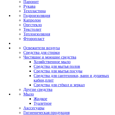
Паронит
Рукава
Техпластина
Гидроизоляция
Капролон
Оргстекло
Текстолит
Теплоизоляция
Фторопласт
Освежители воздуха
Средства для стирки
Чистящие и моющие средства
Хозяйственное мыло
Средства для мытья полов
Средства для мытья посуды
Средства для сантехники, ванн и душевых
кабин,плит
Средства для стёкол и зеркал
Другие средства
Мыло
Жидкое
Туалетное
Акссесуары
Гигиеническая продукция