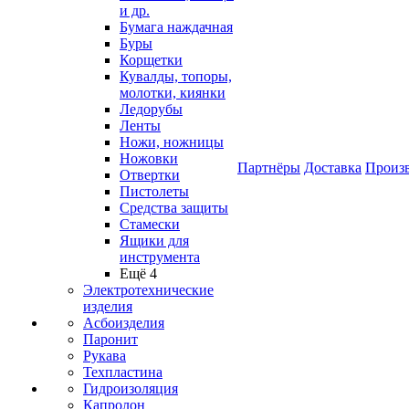
и др.
Бумага наждачная
Буры
Корщетки
Кувалды, топоры,
молотки, киянки
Ледорубы
Ленты
Ножи, ножницы
Ножовки
Партнёры
Доставка
Произ
Отвертки
Пистолеты
Средства защиты
Стамески
Ящики для
инструмента
Ещё 4
Электротехнические
изделия
Асбоизделия
Паронит
Рукава
Техпластина
Гидроизоляция
Капролон