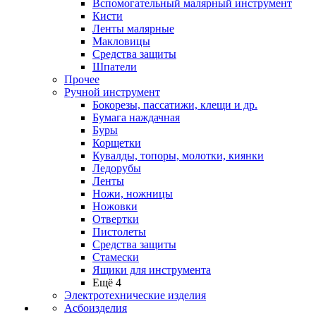
Вспомогательный малярный инструмент
Кисти
Ленты малярные
Макловицы
Средства защиты
Шпатели
Прочее
Ручной инструмент
Бокорезы, пассатижи, клещи и др.
Бумага наждачная
Буры
Корщетки
Кувалды, топоры, молотки, киянки
Ледорубы
Ленты
Ножи, ножницы
Ножовки
Отвертки
Пистолеты
Средства защиты
Стамески
Ящики для инструмента
Ещё 4
Электротехнические изделия
Асбоизделия