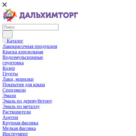
Каталог
Лакокрасочная продукция
Краска аэрозольная
Водоэмульсионные
грунтовка
Колер
Грунты
Лаки, морилки
Покрытия для крыш
Спецэмали
Эмали
Эмаль по дереву/бетону
Эмаль по металлу
Растворители
Ацетон
Крупная фасовка
Мелкая фасовка
Инструмент