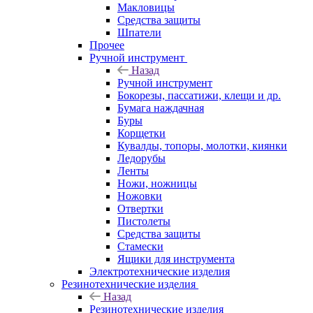
Макловицы
Средства защиты
Шпатели
Прочее
Ручной инструмент
Назад
Ручной инструмент
Бокорезы, пассатижи, клещи и др.
Бумага наждачная
Буры
Корщетки
Кувалды, топоры, молотки, киянки
Ледорубы
Ленты
Ножи, ножницы
Ножовки
Отвертки
Пистолеты
Средства защиты
Стамески
Ящики для инструмента
Электротехнические изделия
Резинотехнические изделия
Назад
Резинотехнические изделия