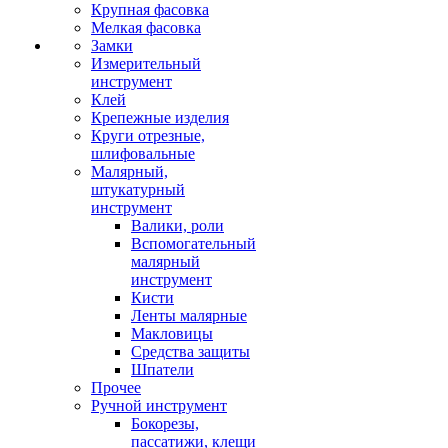
Крупная фасовка
Мелкая фасовка
Замки
Измерительный
инструмент
Клей
Крепежные изделия
Круги отрезные,
шлифовальные
Малярный,
штукатурный
инструмент
Валики, роли
Вспомогательный
малярный
инструмент
Кисти
Ленты малярные
Макловицы
Средства защиты
Шпатели
Прочее
Ручной инструмент
Бокорезы,
пассатижи, клещи