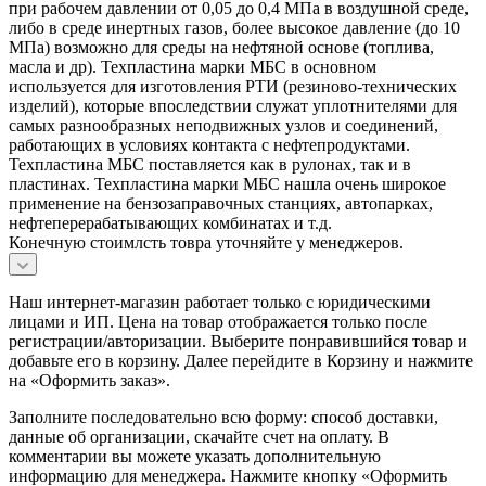
при рабочем давлении от 0,05 до 0,4 МПа в воздушной среде,
либо в среде инертных газов, более высокое давление (до 10
МПа) возможно для среды на нефтяной основе (топлива,
масла и др). Техпластина марки МБС в основном
используется для изготовления РТИ (резиново-технических
изделий), которые впоследствии служат уплотнителями для
самых разнообразных неподвижных узлов и соединений,
работающих в условиях контакта с нефтепродуктами.
Техпластина МБС поставляется как в рулонах, так и в
пластинах. Техпластина марки МБС нашла очень широкое
применение на бензозаправочных станциях, автопарках,
нефтеперерабатывающих комбинатах и т.д.
Конечную стоимлсть товра уточняйте у менеджеров.
Наш интернет-магазин работает только с юридическими
лицами и ИП. Цена на товар отображается только после
регистрации/авторизации. Выберите понравившийся товар и
добавьте его в корзину. Далее перейдите в Корзину и нажмите
на «Оформить заказ».
Заполните последовательно всю форму: способ доставки,
данные об организации, скачайте счет на оплату. В
комментарии вы можете указать дополнительную
информацию для менеджера. Нажмите кнопку «Оформить