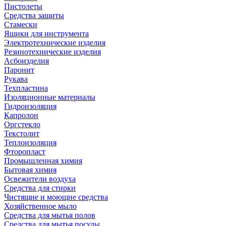
Пистолеты
Средства защиты
Стамески
Ящики для инструмента
Электротехнические изделия
Резинотехнические изделия
Асбоизделия
Паронит
Рукава
Техпластина
Изоляционные материалы
Гидроизоляция
Капролон
Оргстекло
Текстолит
Теплоизоляция
Фторопласт
Промышленная химия
Бытовая химия
Освежители воздуха
Средства для стирки
Чистящие и моющие средства
Хозяйственное мыло
Средства для мытья полов
Средства для мытья посуды