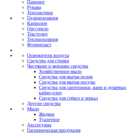
Паронит
Рукава
Техпластина
Гидроизоляция
Капролон
Оргстекло
Текстолит
Теплоизоляция
Фторопласт
Освежители воздуха
Средства для стирки
Чистящие и моющие средства
Хозяйственное мыло
Средства для мытья полов
Средства для мытья посуды
Средства для сантехники, ванн и душевых
кабин,плит
Средства для стёкол и зеркал
Другие средства
Мыло
Жидкое
Туалетное
Акссесуары
Гигиеническая продукция