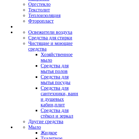
Оргстекло
Текстолит
Теплоизоляция
Фторопласт
Освежители воздуха
Средства для стирки
Чистящие и моющие
средства
Хозяйственное
мыло
Средства для
мытья полов
Средства для
мытья посуды
Средства для
сантехники, ванн
и душевых
кабин,плит
Средства для
стёкол и зеркал
Другие средства
Мыло
Жидкое
Туалетное