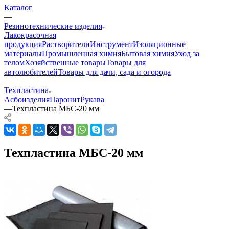
Каталог
—
Резинотехнические изделия
Лакокрасочная
продукция
Растворители
Инструмент
Изоляционные
материалы
Промышленная химия
Бытовая химия
Уход за
телом
Хозяйственные товары
Товары для
автолюбителей
Товары для дачи, сада и огорода
—
Техпластина
Асбоизделия
Паронит
Рукава
—
Техпластина МБС-20 мм
Техпластина МБС-20 мм