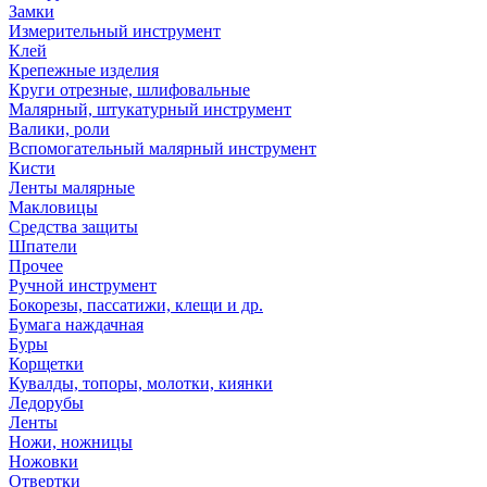
Замки
Измерительный инструмент
Клей
Крепежные изделия
Круги отрезные, шлифовальные
Малярный, штукатурный инструмент
Валики, роли
Вспомогательный малярный инструмент
Кисти
Ленты малярные
Макловицы
Средства защиты
Шпатели
Прочее
Ручной инструмент
Бокорезы, пассатижи, клещи и др.
Бумага наждачная
Буры
Корщетки
Кувалды, топоры, молотки, киянки
Ледорубы
Ленты
Ножи, ножницы
Ножовки
Отвертки