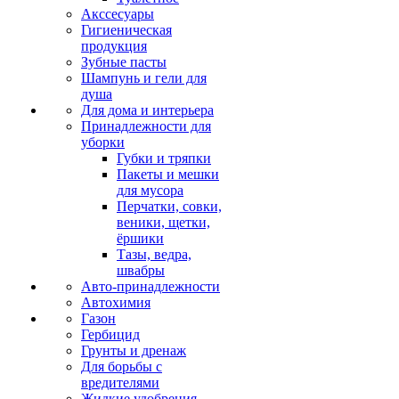
Акссесуары
Гигиеническая
продукция
Зубные пасты
Шампунь и гели для
душа
Для дома и интерьера
Принадлежности для
уборки
Губки и тряпки
Пакеты и мешки
для мусора
Перчатки, совки,
веники, щетки,
ёршики
Тазы, ведра,
швабры
Авто-принадлежности
Автохимия
Газон
Гербицид
Грунты и дренаж
Для борьбы с
вредителями
Жидкие удобрения