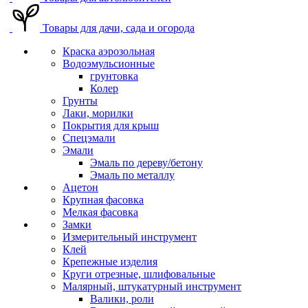
Товары для дачи, сада и огорода
Краска аэрозольная
Водоэмульсионные
грунтовка
Колер
Грунты
Лаки, морилки
Покрытия для крыш
Спецэмали
Эмали
Эмаль по дереву/бетону
Эмаль по металлу
Ацетон
Крупная фасовка
Мелкая фасовка
Замки
Измерительный инструмент
Клей
Крепежные изделия
Круги отрезные, шлифовальные
Малярный, штукатурный инструмент
Валики, роли