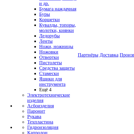
и др.
Бумага наждачная
Буры
Корщетки
Кувалды, топоры,
молотки, киянки
Ледорубы
Ленты
Ножи, ножницы
Ножовки
Партнёры
Доставка
Произ
Отвертки
Пистолеты
Средства защиты
Стамески
Ящики для
инструмента
Ещё 4
Электротехнические
изделия
Асбоизделия
Паронит
Рукава
Техпластина
Гидроизоляция
Капролон