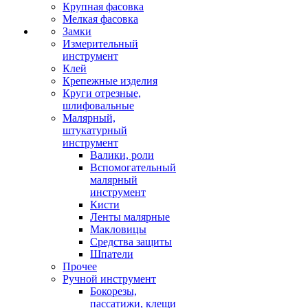
Крупная фасовка
Мелкая фасовка
Замки
Измерительный
инструмент
Клей
Крепежные изделия
Круги отрезные,
шлифовальные
Малярный,
штукатурный
инструмент
Валики, роли
Вспомогательный
малярный
инструмент
Кисти
Ленты малярные
Макловицы
Средства защиты
Шпатели
Прочее
Ручной инструмент
Бокорезы,
пассатижи, клещи