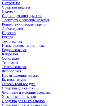
Пистолеты
Средства защиты
Стамески
Ящики для инструмента
Электротехнические изделия
Резинотехнические изделия
Асбоизделия
Паронит
Рукава
Техпластина
Изоляционные материалы
Гидроизоляция
Капролон
Оргстекло
Текстолит
Теплоизоляция
Фторопласт
Промышленная химия
Бытовая химия
Освежители воздуха
Средства для стирки
Чистящие и моющие средства
Хозяйственное мыло
Средства для мытья полов
Средства для мытья посуды