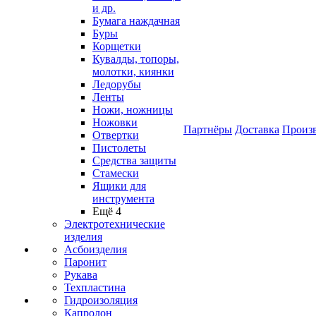
и др.
Бумага наждачная
Буры
Корщетки
Кувалды, топоры,
молотки, киянки
Ледорубы
Ленты
Ножи, ножницы
Ножовки
Партнёры
Доставка
Произ
Отвертки
Пистолеты
Средства защиты
Стамески
Ящики для
инструмента
Ещё 4
Электротехнические
изделия
Асбоизделия
Паронит
Рукава
Техпластина
Гидроизоляция
Капролон