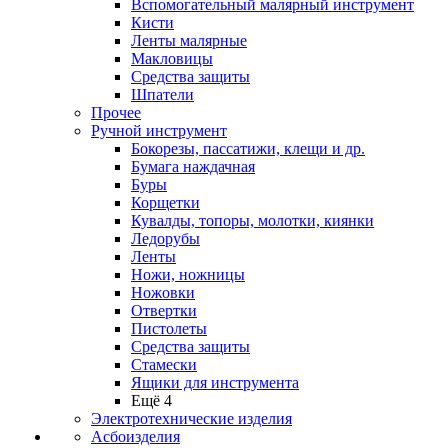
Вспомогательный малярный инструмент
Кисти
Ленты малярные
Макловицы
Средства защиты
Шпатели
Прочее
Ручной инструмент
Бокорезы, пассатижи, клещи и др.
Бумага наждачная
Буры
Корщетки
Кувалды, топоры, молотки, киянки
Ледорубы
Ленты
Ножи, ножницы
Ножовки
Отвертки
Пистолеты
Средства защиты
Стамески
Ящики для инструмента
Ещё 4
Электротехнические изделия
Асбоизделия