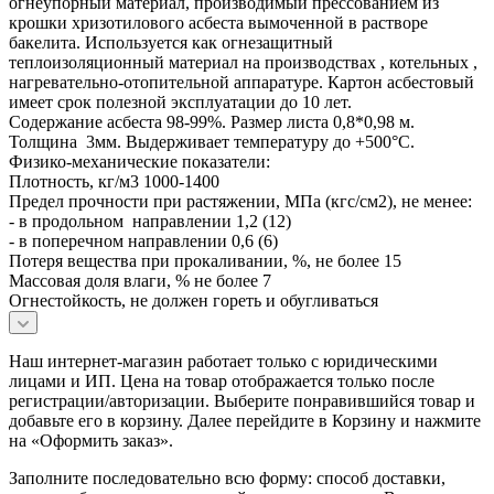
огнеупорный материал, производимый прессованием из
крошки хризотилового асбеста вымоченной в растворе
бакелита. Используется как огнезащитный
теплоизоляционный материал на производствах , котельных ,
нагревательно-отопительной аппаратуре. Картон асбестовый
имеет срок полезной эксплуатации до 10 лет.
Содержание асбеста 98-99%. Размер листа 0,8*0,98 м.
Толщина 3мм. Выдерживает температуру до +500°С.
Физико-механические показатели:
Плотность, кг/м3 1000-1400
Предел прочности при растяжении, МПа (кгс/см2), не менее:
- в продольном направлении 1,2 (12)
- в поперечном направлении 0,6 (6)
Потеря вещества при прокаливании, %, не более 15
Массовая доля влаги, % не более 7
Огнестойкость, не должен гореть и обугливаться
Наш интернет-магазин работает только с юридическими
лицами и ИП. Цена на товар отображается только после
регистрации/авторизации. Выберите понравившийся товар и
добавьте его в корзину. Далее перейдите в Корзину и нажмите
на «Оформить заказ».
Заполните последовательно всю форму: способ доставки,