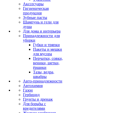
Акссесуары
Гигиеническая
продукция
Зубные пасты
Шампунь и гели для
душа
Для дома и интерьера
Принадлежности для
уборки
Губки и тряпки
Пакеты и мешки
для мусора
Перчатки, совки,
веники, щетки,
ёршики
Тазы, ведра,
швабры
Авто-принадлежности
Автохимия
Газон
Гербицид
Грунты и дренаж
Для борьбы с
вредителями
Жидкие удобрения