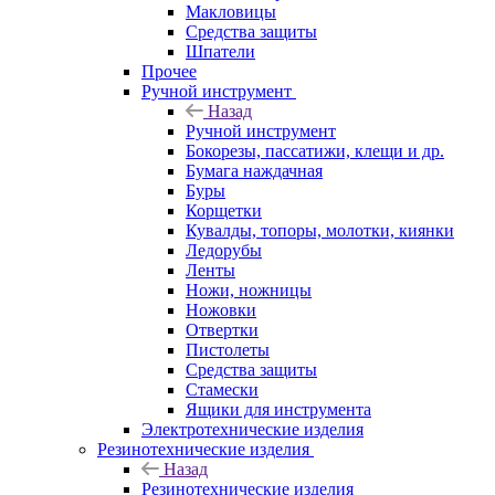
Макловицы
Средства защиты
Шпатели
Прочее
Ручной инструмент
Назад
Ручной инструмент
Бокорезы, пассатижи, клещи и др.
Бумага наждачная
Буры
Корщетки
Кувалды, топоры, молотки, киянки
Ледорубы
Ленты
Ножи, ножницы
Ножовки
Отвертки
Пистолеты
Средства защиты
Стамески
Ящики для инструмента
Электротехнические изделия
Резинотехнические изделия
Назад
Резинотехнические изделия