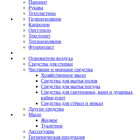
Паронит
Рукава
Техпластина
Гидроизоляция
Капролон
Оргстекло
Текстолит
Теплоизоляция
Фторопласт
Освежители воздуха
Средства для стирки
Чистящие и моющие средства
Хозяйственное мыло
Средства для мытья полов
Средства для мытья посуды
Средства для сантехники, ванн и душевых
кабин,плит
Средства для стёкол и зеркал
Другие средства
Мыло
Жидкое
Туалетное
Акссесуары
Гигиеническая продукция