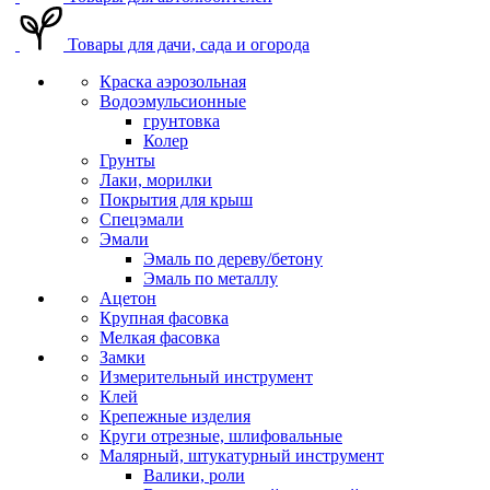
Товары для дачи, сада и огорода
Краска аэрозольная
Водоэмульсионные
грунтовка
Колер
Грунты
Лаки, морилки
Покрытия для крыш
Спецэмали
Эмали
Эмаль по дереву/бетону
Эмаль по металлу
Ацетон
Крупная фасовка
Мелкая фасовка
Замки
Измерительный инструмент
Клей
Крепежные изделия
Круги отрезные, шлифовальные
Малярный, штукатурный инструмент
Валики, роли