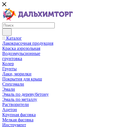
Каталог
Лакокрасочная продукция
Краска аэрозольная
Водоэмульсионные
грунтовка
Колер
Грунты
Лаки, морилки
Покрытия для крыш
Спецэмали
Эмали
Эмаль по дереву/бетону
Эмаль по металлу
Растворители
Ацетон
Крупная фасовка
Мелкая фасовка
Инструмент