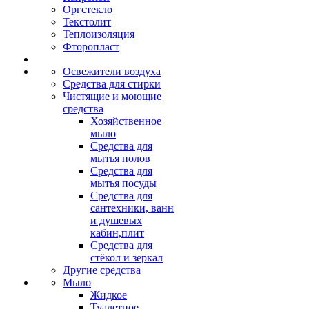
Оргстекло
Текстолит
Теплоизоляция
Фторопласт
Освежители воздуха
Средства для стирки
Чистящие и моющие
средства
Хозяйственное
мыло
Средства для
мытья полов
Средства для
мытья посуды
Средства для
сантехники, ванн
и душевых
кабин,плит
Средства для
стёкол и зеркал
Другие средства
Мыло
Жидкое
Туалетное