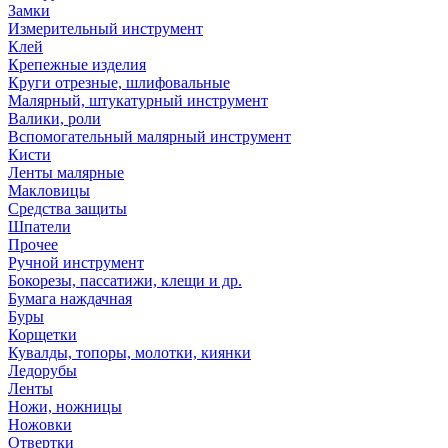
Замки
Измерительный инструмент
Клей
Крепежные изделия
Круги отрезные, шлифовальные
Малярный, штукатурный инструмент
Валики, роли
Вспомогательный малярный инструмент
Кисти
Ленты малярные
Макловицы
Средства защиты
Шпатели
Прочее
Ручной инструмент
Бокорезы, пассатижи, клещи и др.
Бумага наждачная
Буры
Корщетки
Кувалды, топоры, молотки, киянки
Ледорубы
Ленты
Ножи, ножницы
Ножовки
Отвертки