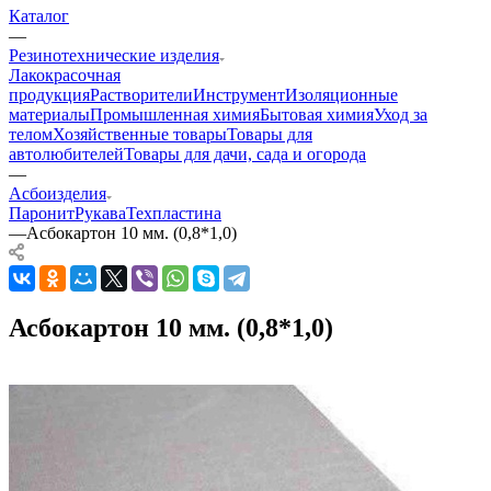
Каталог
—
Резинотехнические изделия
Лакокрасочная
продукция
Растворители
Инструмент
Изоляционные
материалы
Промышленная химия
Бытовая химия
Уход за
телом
Хозяйственные товары
Товары для
автолюбителей
Товары для дачи, сада и огорода
—
Асбоизделия
Паронит
Рукава
Техпластина
—
Асбокартон 10 мм. (0,8*1,0)
Асбокартон 10 мм. (0,8*1,0)