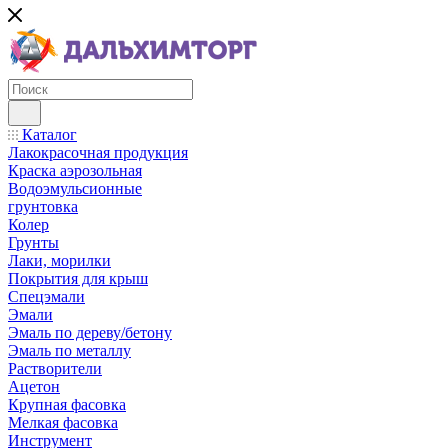
Каталог
Лакокрасочная продукция
Краска аэрозольная
Водоэмульсионные
грунтовка
Колер
Грунты
Лаки, морилки
Покрытия для крыш
Спецэмали
Эмали
Эмаль по дереву/бетону
Эмаль по металлу
Растворители
Ацетон
Крупная фасовка
Мелкая фасовка
Инструмент