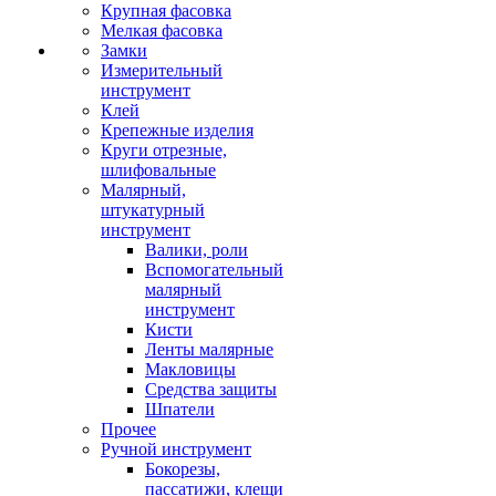
Крупная фасовка
Мелкая фасовка
Замки
Измерительный
инструмент
Клей
Крепежные изделия
Круги отрезные,
шлифовальные
Малярный,
штукатурный
инструмент
Валики, роли
Вспомогательный
малярный
инструмент
Кисти
Ленты малярные
Макловицы
Средства защиты
Шпатели
Прочее
Ручной инструмент
Бокорезы,
пассатижи, клещи