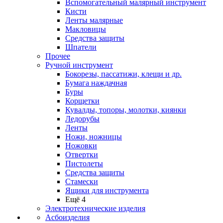
Вспомогательный малярный инструмент
Кисти
Ленты малярные
Макловицы
Средства защиты
Шпатели
Прочее
Ручной инструмент
Бокорезы, пассатижи, клещи и др.
Бумага наждачная
Буры
Корщетки
Кувалды, топоры, молотки, киянки
Ледорубы
Ленты
Ножи, ножницы
Ножовки
Отвертки
Пистолеты
Средства защиты
Стамески
Ящики для инструмента
Ещё 4
Электротехнические изделия
Асбоизделия