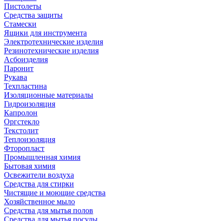
Пистолеты
Средства защиты
Стамески
Ящики для инструмента
Электротехнические изделия
Резинотехнические изделия
Асбоизделия
Паронит
Рукава
Техпластина
Изоляционные материалы
Гидроизоляция
Капролон
Оргстекло
Текстолит
Теплоизоляция
Фторопласт
Промышленная химия
Бытовая химия
Освежители воздуха
Средства для стирки
Чистящие и моющие средства
Хозяйственное мыло
Средства для мытья полов
Средства для мытья посуды