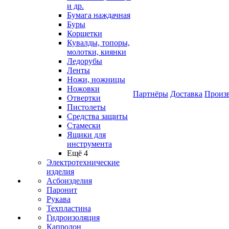
и др.
Бумага наждачная
Буры
Корщетки
Кувалды, топоры,
молотки, киянки
Ледорубы
Ленты
Ножи, ножницы
Ножовки
Партнёры
Доставка
Произ
Отвертки
Пистолеты
Средства защиты
Стамески
Ящики для
инструмента
Ещё 4
Электротехнические
изделия
Асбоизделия
Паронит
Рукава
Техпластина
Гидроизоляция
Капролон