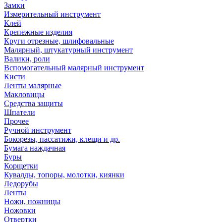
Замки
Измерительный инструмент
Клей
Крепежные изделия
Круги отрезные, шлифовальные
Малярный, штукатурный инструмент
Валики, роли
Вспомогательный малярный инструмент
Кисти
Ленты малярные
Макловицы
Средства защиты
Шпатели
Прочее
Ручной инструмент
Бокорезы, пассатижи, клещи и др.
Бумага наждачная
Буры
Корщетки
Кувалды, топоры, молотки, киянки
Ледорубы
Ленты
Ножи, ножницы
Ножовки
Отвертки