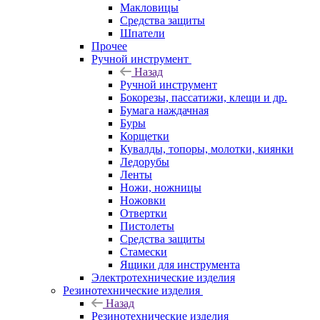
Макловицы
Средства защиты
Шпатели
Прочее
Ручной инструмент
Назад
Ручной инструмент
Бокорезы, пассатижи, клещи и др.
Бумага наждачная
Буры
Корщетки
Кувалды, топоры, молотки, киянки
Ледорубы
Ленты
Ножи, ножницы
Ножовки
Отвертки
Пистолеты
Средства защиты
Стамески
Ящики для инструмента
Электротехнические изделия
Резинотехнические изделия
Назад
Резинотехнические изделия