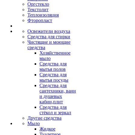
Оргстекло
Текстолит
Теплоизоляция
Фторопласт
Освежители воздуха
Средства для стирки
Чистящие и моющие
средства
Хозяйственное
мыло
Средства для
мытья полов
Средства для
мытья посуды
Средства для
сантехники, ванн
и душевых
кабин,плит
Средства для
стёкол и зеркал
Другие средства
Мыло
Жидкое
Туалетное