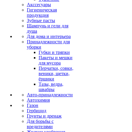
Акссесуары
Гигиеническая
продукция
Зубные пасты
Шампунь и гели для
душа
Для дома и интерьера
Принадлежности для
уборки
Губки и тряпки
Пакеты и мешки
для мусора
Перчатки, совки,
веники, щетки,
ёршики
Тазы, ведра,
швабры
Авто-принадлежности
Автохимия
Газон
Гербицид
Грунты и дренаж
Для борьбы с
вредителями
Жидкие удобрения