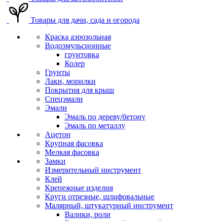
Товары для дачи, сада и огорода
Краска аэрозольная
Водоэмульсионные
грунтовка
Колер
Грунты
Лаки, морилки
Покрытия для крыш
Спецэмали
Эмали
Эмаль по дереву/бетону
Эмаль по металлу
Ацетон
Крупная фасовка
Мелкая фасовка
Замки
Измерительный инструмент
Клей
Крепежные изделия
Круги отрезные, шлифовальные
Малярный, штукатурный инструмент
Валики, роли