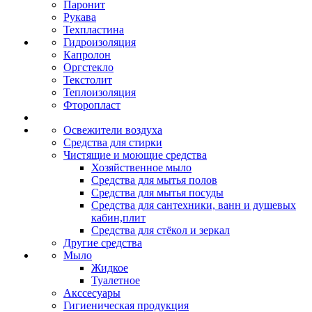
Паронит
Рукава
Техпластина
Гидроизоляция
Капролон
Оргстекло
Текстолит
Теплоизоляция
Фторопласт
Освежители воздуха
Средства для стирки
Чистящие и моющие средства
Хозяйственное мыло
Средства для мытья полов
Средства для мытья посуды
Средства для сантехники, ванн и душевых
кабин,плит
Средства для стёкол и зеркал
Другие средства
Мыло
Жидкое
Туалетное
Акссесуары
Гигиеническая продукция