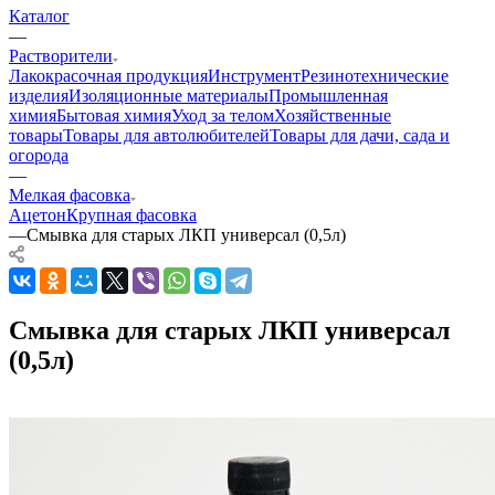
Каталог
—
Растворители
Лакокрасочная продукция
Инструмент
Резинотехнические
изделия
Изоляционные материалы
Промышленная
химия
Бытовая химия
Уход за телом
Хозяйственные
товары
Товары для автолюбителей
Товары для дачи, сада и
огорода
—
Мелкая фасовка
Ацетон
Крупная фасовка
—
Смывка для старых ЛКП универсал (0,5л)
Смывка для старых ЛКП универсал
(0,5л)