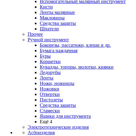
Вспомогательный малярный инструмент
Кисти
Ленты малярные
Макловицы
Средства защиты
Шпатели
Прочее
Ручной инструмент
Бокорезы, пассатижи, клещи и др.
Бумага наждачная
Буры
Корщетки
Кувалды, топоры, молотки, киянки
Ледорубы
Ленты
Ножи, ножницы
Ножовки
Отвертки
Пистолеты
Средства защиты
Стамески
Ящики для инструмента
Ещё 4
Электротехнические изделия
Асбоизделия