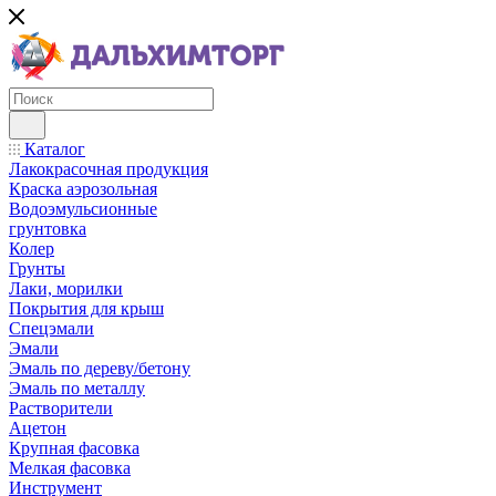
Каталог
Лакокрасочная продукция
Краска аэрозольная
Водоэмульсионные
грунтовка
Колер
Грунты
Лаки, морилки
Покрытия для крыш
Спецэмали
Эмали
Эмаль по дереву/бетону
Эмаль по металлу
Растворители
Ацетон
Крупная фасовка
Мелкая фасовка
Инструмент