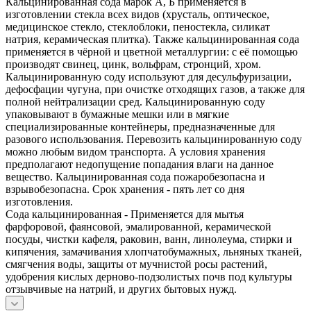
Кальцинированная сода марок А, Б применяется в
изготовлении стекла всех видов (хрусталь, оптическое,
медицинское стекло, стеклоблоки, пеностекла, силикат
натрия, керамическая плитка). Также кальцинированная сода
применяется в чёрной и цветной металлургии: с её помощью
производят свинец, цинк, вольфрам, стронций, хром.
Кальцинированную соду используют для десульфуризации,
дефосфации чугуна, при очистке отходящих газов, а также для
полной нейтрализации сред. Кальцинированную соду
упаковывают в бумажные мешки или в мягкие
специализированные контейнеры, предназначенные для
разового использования. Перевозить кальцинированную соду
можно любым видом транспорта. А условия хранения
предполагают недопущение попадания влаги на данное
вещество. Кальцинированная сода пожаробезопасна и
взрывобезопасна. Срок хранения - пять лет со дня
изготовления.
Сода кальцинированная - Применяется для мытья
фарфоровой, фаянсовой, эмалированной, керамической
посуды, чистки кафеля, раковин, ванн, линолеума, стирки и
кипячения, замачивания хлопчатобумажных, льняных тканей,
смягчения воды, защиты от мучнистой росы растений,
удобрения кислых дерново-подзолистых почв под культуры
отзывчивые на натрий, и других бытовых нужд.