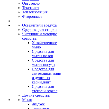
Оргстекло
Текстолит
Теплоизоляция
Фторопласт
Освежители воздуха
Средства для стирки
Чистящие и моющие
средства
Хозяйственное
мыло
Средства для
мытья полов
Средства для
мытья посуды
Средства для
сантехники, ванн
и душевых
кабин,плит
Средства для
стёкол и зеркал
Другие средства
Мыло
Жидкое
Туалетное