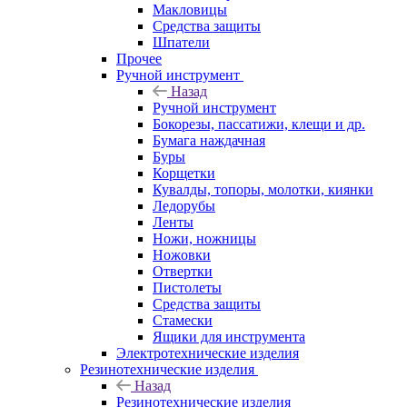
Макловицы
Средства защиты
Шпатели
Прочее
Ручной инструмент
Назад
Ручной инструмент
Бокорезы, пассатижи, клещи и др.
Бумага наждачная
Буры
Корщетки
Кувалды, топоры, молотки, киянки
Ледорубы
Ленты
Ножи, ножницы
Ножовки
Отвертки
Пистолеты
Средства защиты
Стамески
Ящики для инструмента
Электротехнические изделия
Резинотехнические изделия
Назад
Резинотехнические изделия