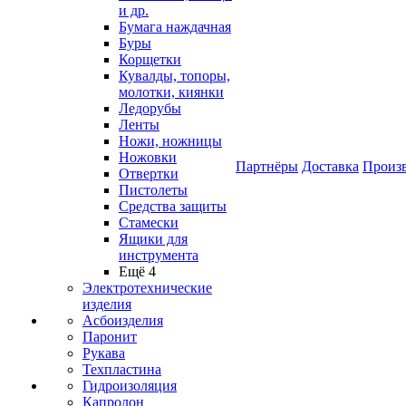
и др.
Бумага наждачная
Буры
Корщетки
Кувалды, топоры,
молотки, киянки
Ледорубы
Ленты
Ножи, ножницы
Ножовки
Партнёры
Доставка
Произ
Отвертки
Пистолеты
Средства защиты
Стамески
Ящики для
инструмента
Ещё 4
Электротехнические
изделия
Асбоизделия
Паронит
Рукава
Техпластина
Гидроизоляция
Капролон