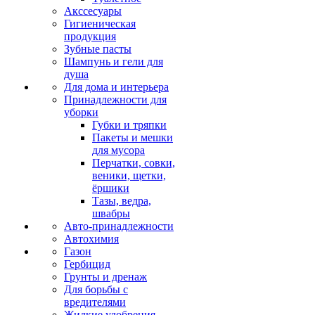
Акссесуары
Гигиеническая
продукция
Зубные пасты
Шампунь и гели для
душа
Для дома и интерьера
Принадлежности для
уборки
Губки и тряпки
Пакеты и мешки
для мусора
Перчатки, совки,
веники, щетки,
ёршики
Тазы, ведра,
швабры
Авто-принадлежности
Автохимия
Газон
Гербицид
Грунты и дренаж
Для борьбы с
вредителями
Жидкие удобрения