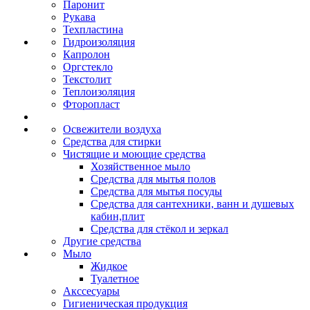
Паронит
Рукава
Техпластина
Гидроизоляция
Капролон
Оргстекло
Текстолит
Теплоизоляция
Фторопласт
Освежители воздуха
Средства для стирки
Чистящие и моющие средства
Хозяйственное мыло
Средства для мытья полов
Средства для мытья посуды
Средства для сантехники, ванн и душевых
кабин,плит
Средства для стёкол и зеркал
Другие средства
Мыло
Жидкое
Туалетное
Акссесуары
Гигиеническая продукция