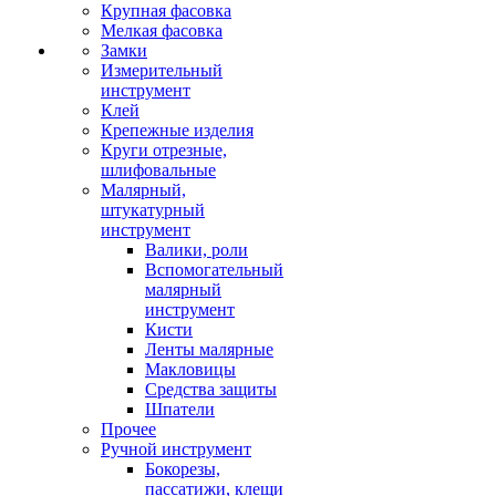
Крупная фасовка
Мелкая фасовка
Замки
Измерительный
инструмент
Клей
Крепежные изделия
Круги отрезные,
шлифовальные
Малярный,
штукатурный
инструмент
Валики, роли
Вспомогательный
малярный
инструмент
Кисти
Ленты малярные
Макловицы
Средства защиты
Шпатели
Прочее
Ручной инструмент
Бокорезы,
пассатижи, клещи