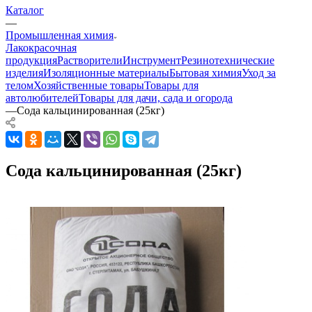
Каталог
—
Промышленная химия
Лакокрасочная
продукция
Растворители
Инструмент
Резинотехнические
изделия
Изоляционные материалы
Бытовая химия
Уход за
телом
Хозяйственные товары
Товары для
автолюбителей
Товары для дачи, сада и огорода
—
Сода кальцинированная (25кг)
Сода кальцинированная (25кг)