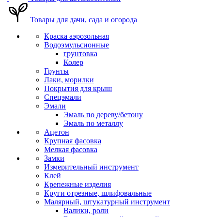
Товары для дачи, сада и огорода
Краска аэрозольная
Водоэмульсионные
грунтовка
Колер
Грунты
Лаки, морилки
Покрытия для крыш
Спецэмали
Эмали
Эмаль по дереву/бетону
Эмаль по металлу
Ацетон
Крупная фасовка
Мелкая фасовка
Замки
Измерительный инструмент
Клей
Крепежные изделия
Круги отрезные, шлифовальные
Малярный, штукатурный инструмент
Валики, роли