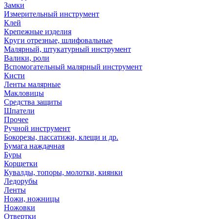
Замки
Измерительный инструмент
Клей
Крепежные изделия
Круги отрезные, шлифовальные
Малярный, штукатурный инструмент
Валики, роли
Вспомогательный малярный инструмент
Кисти
Ленты малярные
Макловицы
Средства защиты
Шпатели
Прочее
Ручной инструмент
Бокорезы, пассатижи, клещи и др.
Бумага наждачная
Буры
Корщетки
Кувалды, топоры, молотки, киянки
Ледорубы
Ленты
Ножи, ножницы
Ножовки
Отвертки