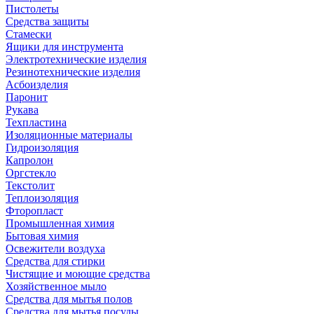
Пистолеты
Средства защиты
Стамески
Ящики для инструмента
Электротехнические изделия
Резинотехнические изделия
Асбоизделия
Паронит
Рукава
Техпластина
Изоляционные материалы
Гидроизоляция
Капролон
Оргстекло
Текстолит
Теплоизоляция
Фторопласт
Промышленная химия
Бытовая химия
Освежители воздуха
Средства для стирки
Чистящие и моющие средства
Хозяйственное мыло
Средства для мытья полов
Средства для мытья посуды