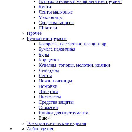
Вспомогательный малярный инструмент
Кисти
Ленты малярные
Макловицы
Средства защиты
Шпатели
Прочее
Ручной инструмент
Бокорезы, пассатижи, клещи и др.
Бумага наждачная
Буры
Корщетки
Кувалды, топоры, молотки, киянки
Ледорубы
Ленты
Ножи, ножницы
Ножовки
Отвертки
Пистолеты
Средства защиты
Стамески
Ящики для инструмента
Ещё 4
Электротехнические изделия
Асбоизделия