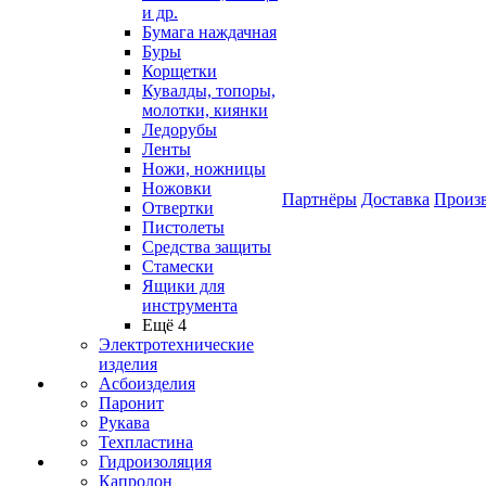
и др.
Бумага наждачная
Буры
Корщетки
Кувалды, топоры,
молотки, киянки
Ледорубы
Ленты
Ножи, ножницы
Ножовки
Партнёры
Доставка
Произ
Отвертки
Пистолеты
Средства защиты
Стамески
Ящики для
инструмента
Ещё 4
Электротехнические
изделия
Асбоизделия
Паронит
Рукава
Техпластина
Гидроизоляция
Капролон