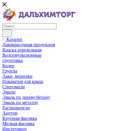
Каталог
Лакокрасочная продукция
Краска аэрозольная
Водоэмульсионные
грунтовка
Колер
Грунты
Лаки, морилки
Покрытия для крыш
Спецэмали
Эмали
Эмаль по дереву/бетону
Эмаль по металлу
Растворители
Ацетон
Крупная фасовка
Мелкая фасовка
Инструмент