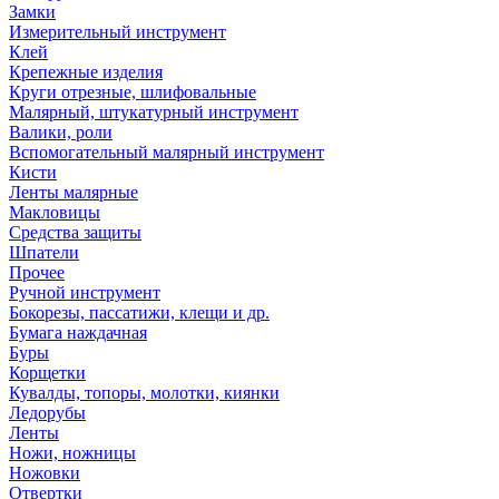
Замки
Измерительный инструмент
Клей
Крепежные изделия
Круги отрезные, шлифовальные
Малярный, штукатурный инструмент
Валики, роли
Вспомогательный малярный инструмент
Кисти
Ленты малярные
Макловицы
Средства защиты
Шпатели
Прочее
Ручной инструмент
Бокорезы, пассатижи, клещи и др.
Бумага наждачная
Буры
Корщетки
Кувалды, топоры, молотки, киянки
Ледорубы
Ленты
Ножи, ножницы
Ножовки
Отвертки