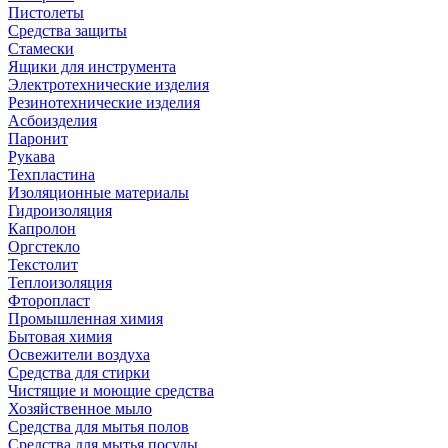
Пистолеты
Средства защиты
Стамески
Ящики для инструмента
Электротехнические изделия
Резинотехнические изделия
Асбоизделия
Паронит
Рукава
Техпластина
Изоляционные материалы
Гидроизоляция
Капролон
Оргстекло
Текстолит
Теплоизоляция
Фторопласт
Промышленная химия
Бытовая химия
Освежители воздуха
Средства для стирки
Чистящие и моющие средства
Хозяйственное мыло
Средства для мытья полов
Средства для мытья посуды