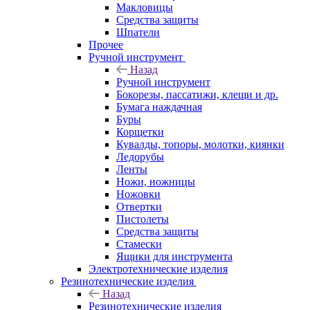
Макловицы
Средства защиты
Шпатели
Прочее
Ручной инструмент
Назад
Ручной инструмент
Бокорезы, пассатижи, клещи и др.
Бумага наждачная
Буры
Корщетки
Кувалды, топоры, молотки, киянки
Ледорубы
Ленты
Ножи, ножницы
Ножовки
Отвертки
Пистолеты
Средства защиты
Стамески
Ящики для инструмента
Электротехнические изделия
Резинотехнические изделия
Назад
Резинотехнические изделия