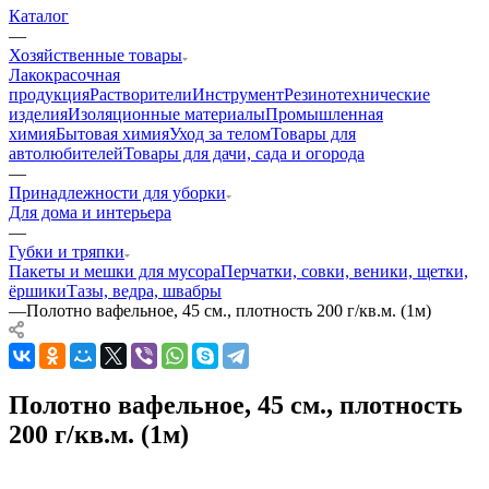
Каталог
—
Хозяйственные товары
Лакокрасочная
продукция
Растворители
Инструмент
Резинотехнические
изделия
Изоляционные материалы
Промышленная
химия
Бытовая химия
Уход за телом
Товары для
автолюбителей
Товары для дачи, сада и огорода
—
Принадлежности для уборки
Для дома и интерьера
—
Губки и тряпки
Пакеты и мешки для мусора
Перчатки, совки, веники, щетки,
ёршики
Тазы, ведра, швабры
—
Полотно вафельное, 45 см., плотность 200 г/кв.м. (1м)
Полотно вафельное, 45 см., плотность
200 г/кв.м. (1м)