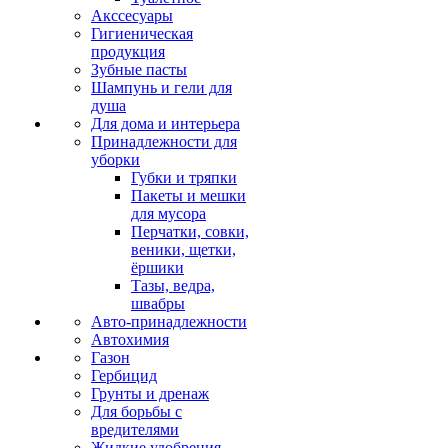
Акссесуары
Гигиеническая
продукция
Зубные пасты
Шампунь и гели для
душа
Для дома и интерьера
Принадлежности для
уборки
Губки и тряпки
Пакеты и мешки
для мусора
Перчатки, совки,
веники, щетки,
ёршики
Тазы, ведра,
швабры
Авто-принадлежности
Автохимия
Газон
Гербицид
Грунты и дренаж
Для борьбы с
вредителями
Жидкие удобрения