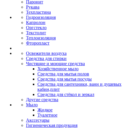
Паронит
Рукава
Техпластина
Гидроизоляция
Капролон
Оргстекло
Текстолит
Теплоизоляция
Фторопласт
Освежители воздуха
Средства для стирки
Чистящие и моющие средства
Хозяйственное мыло
Средства для мытья полов
Средства для мытья посуды
Средства для сантехники, ванн и душевых
кабин,плит
Средства для стёкол и зеркал
Другие средства
Мыло
Жидкое
Туалетное
Акссесуары
Гигиеническая продукция