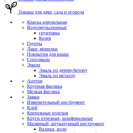
Товары для дачи, сада и огорода
Краска аэрозольная
Водоэмульсионные
грунтовка
Колер
Грунты
Лаки, морилки
Покрытия для крыш
Спецэмали
Эмали
Эмаль по дереву/бетону
Эмаль по металлу
Ацетон
Крупная фасовка
Мелкая фасовка
Замки
Измерительный инструмент
Клей
Крепежные изделия
Круги отрезные, шлифовальные
Малярный, штукатурный инструмент
Валики, роли