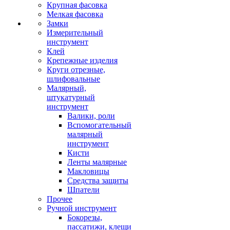
Крупная фасовка
Мелкая фасовка
Замки
Измерительный
инструмент
Клей
Крепежные изделия
Круги отрезные,
шлифовальные
Малярный,
штукатурный
инструмент
Валики, роли
Вспомогательный
малярный
инструмент
Кисти
Ленты малярные
Макловицы
Средства защиты
Шпатели
Прочее
Ручной инструмент
Бокорезы,
пассатижи, клещи