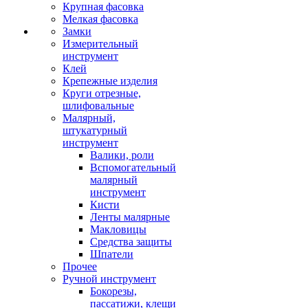
Крупная фасовка
Мелкая фасовка
Замки
Измерительный
инструмент
Клей
Крепежные изделия
Круги отрезные,
шлифовальные
Малярный,
штукатурный
инструмент
Валики, роли
Вспомогательный
малярный
инструмент
Кисти
Ленты малярные
Макловицы
Средства защиты
Шпатели
Прочее
Ручной инструмент
Бокорезы,
пассатижи, клещи