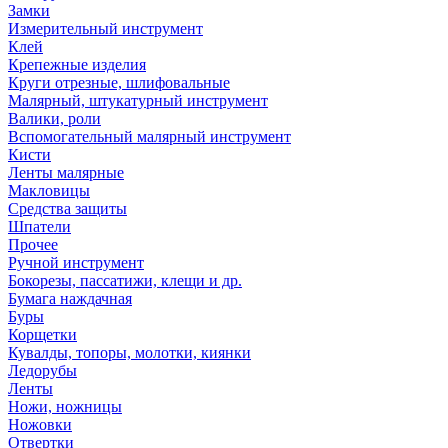
Замки
Измерительный инструмент
Клей
Крепежные изделия
Круги отрезные, шлифовальные
Малярный, штукатурный инструмент
Валики, роли
Вспомогательный малярный инструмент
Кисти
Ленты малярные
Макловицы
Средства защиты
Шпатели
Прочее
Ручной инструмент
Бокорезы, пассатижи, клещи и др.
Бумага наждачная
Буры
Корщетки
Кувалды, топоры, молотки, киянки
Ледорубы
Ленты
Ножи, ножницы
Ножовки
Отвертки