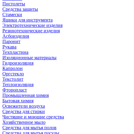
Пистолеты
Средства защиты
Стамески
Ящики для инструмента
Электротехнические изделия
Резинотехнические изделия
Асбоизделия
Паронит
Рукава
Техпластина
Изоляционные материалы
Гидроизоляция
Капролон
Оргстекло
Текстолит
Теплоизоляция
Фторопласт
Промышленная химия
Бытовая химия
Освежители воздуха
Средства для стирки
Чистящие и моющие средства
Хозяйственное мыло
Средства для мытья полов
Средства для мытья посуды