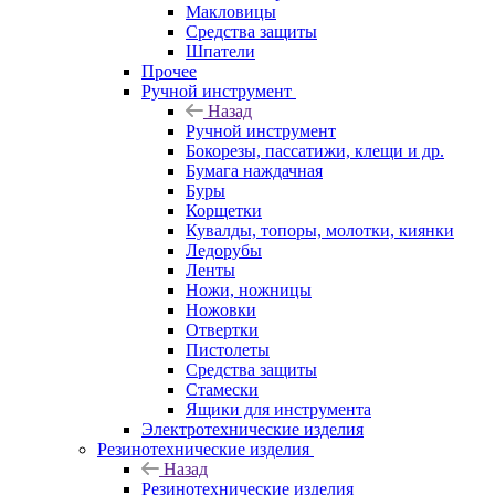
Макловицы
Средства защиты
Шпатели
Прочее
Ручной инструмент
Назад
Ручной инструмент
Бокорезы, пассатижи, клещи и др.
Бумага наждачная
Буры
Корщетки
Кувалды, топоры, молотки, киянки
Ледорубы
Ленты
Ножи, ножницы
Ножовки
Отвертки
Пистолеты
Средства защиты
Стамески
Ящики для инструмента
Электротехнические изделия
Резинотехнические изделия
Назад
Резинотехнические изделия