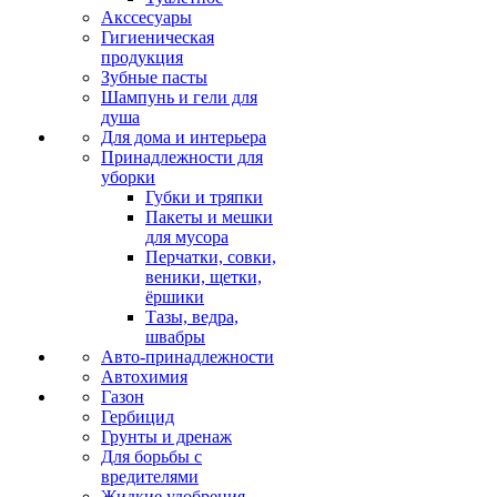
Акссесуары
Гигиеническая
продукция
Зубные пасты
Шампунь и гели для
душа
Для дома и интерьера
Принадлежности для
уборки
Губки и тряпки
Пакеты и мешки
для мусора
Перчатки, совки,
веники, щетки,
ёршики
Тазы, ведра,
швабры
Авто-принадлежности
Автохимия
Газон
Гербицид
Грунты и дренаж
Для борьбы с
вредителями
Жидкие удобрения