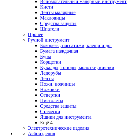
Вспомогательный малярный инструмент
Кисти
Ленты малярные
Макловицы
Средства защиты
Шпатели
Прочее
Ручной инструмент
Бокорезы, пассатижи, клещи и др.
Бумага наждачная
Буры
Корщетки
Кувалды, топоры, молотки, киянки
Ледорубы
Ленты
Ножи, ножницы
Ножовки
Отвертки
Пистолеты
Средства защиты
Стамески
Ящики для инструмента
Ещё 4
Электротехнические изделия
Асбоизделия