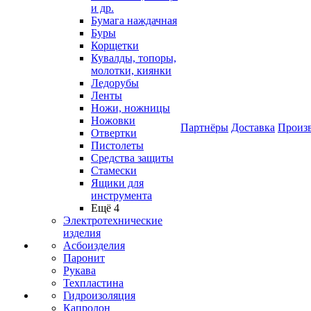
и др.
Бумага наждачная
Буры
Корщетки
Кувалды, топоры,
молотки, киянки
Ледорубы
Ленты
Ножи, ножницы
Ножовки
Партнёры
Доставка
Произ
Отвертки
Пистолеты
Средства защиты
Стамески
Ящики для
инструмента
Ещё 4
Электротехнические
изделия
Асбоизделия
Паронит
Рукава
Техпластина
Гидроизоляция
Капролон