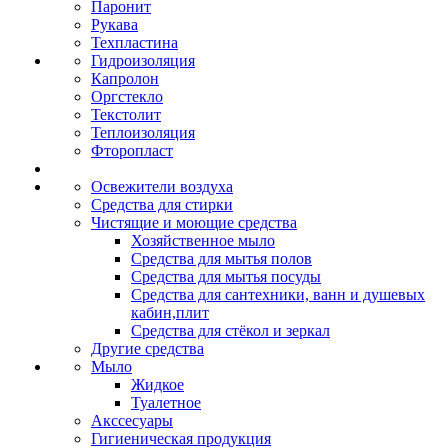
Паронит
Рукава
Техпластина
Гидроизоляция
Капролон
Оргстекло
Текстолит
Теплоизоляция
Фторопласт
Освежители воздуха
Средства для стирки
Чистящие и моющие средства
Хозяйственное мыло
Средства для мытья полов
Средства для мытья посуды
Средства для сантехники, ванн и душевых
кабин,плит
Средства для стёкол и зеркал
Другие средства
Мыло
Жидкое
Туалетное
Акссесуары
Гигиеническая продукция