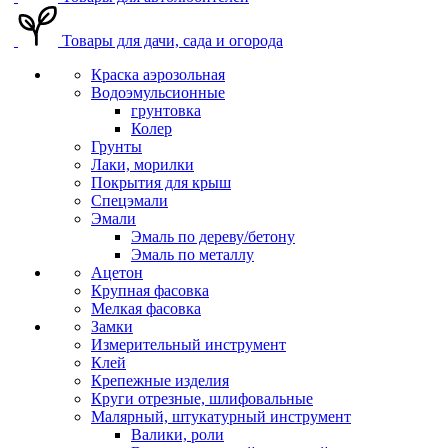
Товары для дачи, сада и огорода
Краска аэрозольная
Водоэмульсионные
грунтовка
Колер
Грунты
Лаки, морилки
Покрытия для крыш
Спецэмали
Эмали
Эмаль по дереву/бетону
Эмаль по металлу
Ацетон
Крупная фасовка
Мелкая фасовка
Замки
Измерительный инструмент
Клей
Крепежные изделия
Круги отрезные, шлифовальные
Малярный, штукатурный инструмент
Валики, роли