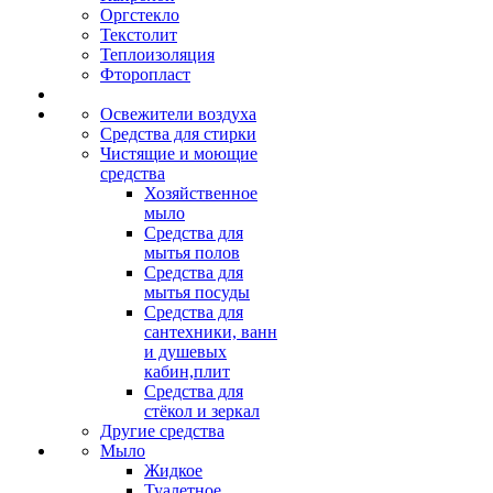
Оргстекло
Текстолит
Теплоизоляция
Фторопласт
Освежители воздуха
Средства для стирки
Чистящие и моющие
средства
Хозяйственное
мыло
Средства для
мытья полов
Средства для
мытья посуды
Средства для
сантехники, ванн
и душевых
кабин,плит
Средства для
стёкол и зеркал
Другие средства
Мыло
Жидкое
Туалетное