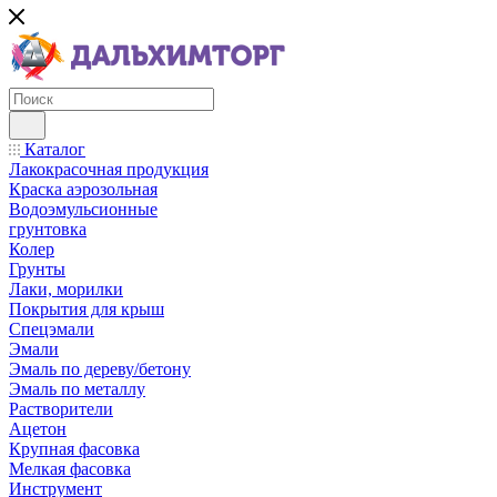
Каталог
Лакокрасочная продукция
Краска аэрозольная
Водоэмульсионные
грунтовка
Колер
Грунты
Лаки, морилки
Покрытия для крыш
Спецэмали
Эмали
Эмаль по дереву/бетону
Эмаль по металлу
Растворители
Ацетон
Крупная фасовка
Мелкая фасовка
Инструмент