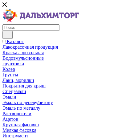
Каталог
Лакокрасочная продукция
Краска аэрозольная
Водоэмульсионные
грунтовка
Колер
Грунты
Лаки, морилки
Покрытия для крыш
Спецэмали
Эмали
Эмаль по дереву/бетону
Эмаль по металлу
Растворители
Ацетон
Крупная фасовка
Мелкая фасовка
Инструмент