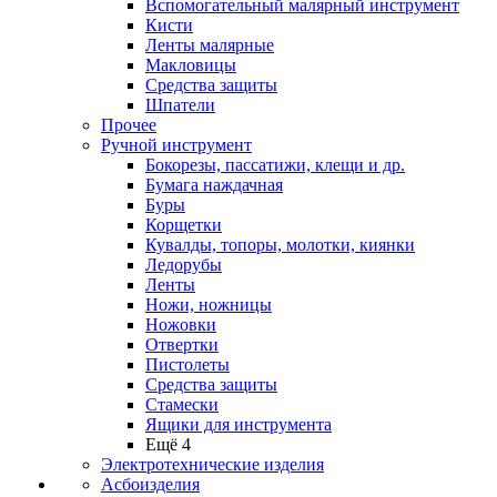
Вспомогательный малярный инструмент
Кисти
Ленты малярные
Макловицы
Средства защиты
Шпатели
Прочее
Ручной инструмент
Бокорезы, пассатижи, клещи и др.
Бумага наждачная
Буры
Корщетки
Кувалды, топоры, молотки, киянки
Ледорубы
Ленты
Ножи, ножницы
Ножовки
Отвертки
Пистолеты
Средства защиты
Стамески
Ящики для инструмента
Ещё 4
Электротехнические изделия
Асбоизделия