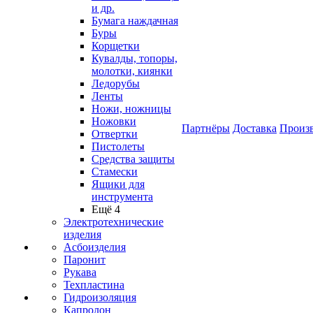
и др.
Бумага наждачная
Буры
Корщетки
Кувалды, топоры,
молотки, киянки
Ледорубы
Ленты
Ножи, ножницы
Ножовки
Партнёры
Доставка
Произ
Отвертки
Пистолеты
Средства защиты
Стамески
Ящики для
инструмента
Ещё 4
Электротехнические
изделия
Асбоизделия
Паронит
Рукава
Техпластина
Гидроизоляция
Капролон