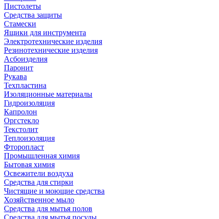
Пистолеты
Средства защиты
Стамески
Ящики для инструмента
Электротехнические изделия
Резинотехнические изделия
Асбоизделия
Паронит
Рукава
Техпластина
Изоляционные материалы
Гидроизоляция
Капролон
Оргстекло
Текстолит
Теплоизоляция
Фторопласт
Промышленная химия
Бытовая химия
Освежители воздуха
Средства для стирки
Чистящие и моющие средства
Хозяйственное мыло
Средства для мытья полов
Средства для мытья посуды