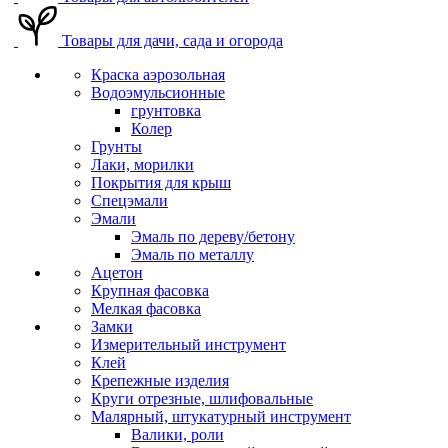
Товары для дачи, сада и огорода
Краска аэрозольная
Водоэмульсионные
грунтовка
Колер
Грунты
Лаки, морилки
Покрытия для крыш
Спецэмали
Эмали
Эмаль по дереву/бетону
Эмаль по металлу
Ацетон
Крупная фасовка
Мелкая фасовка
Замки
Измерительный инструмент
Клей
Крепежные изделия
Круги отрезные, шлифовальные
Малярный, штукатурный инструмент
Валики, роли