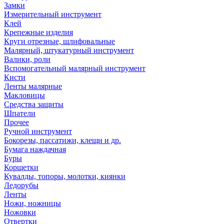
Замки
Измерительный инструмент
Клей
Крепежные изделия
Круги отрезные, шлифовальные
Малярный, штукатурный инструмент
Валики, роли
Вспомогательный малярный инструмент
Кисти
Ленты малярные
Макловицы
Средства защиты
Шпатели
Прочее
Ручной инструмент
Бокорезы, пассатижи, клещи и др.
Бумага наждачная
Буры
Корщетки
Кувалды, топоры, молотки, киянки
Ледорубы
Ленты
Ножи, ножницы
Ножовки
Отвертки