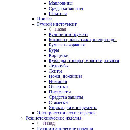
Макловицы
Средства защиты
Шпатели
Прочее
Ручной инструмент
Назад
Ручной инструмент
Бокорезы, пассатижи, клещи и др.
Бумага наждачная
Буры
Корщетки
Кувалды, топоры, молотки, киянки
Ледорубы
Ленты
Ножи, ножницы
Ножовки
Отвертки
Пистолеты
Средства защиты
Стамески
Ящики для инструмента
Электротехнические изделия
Резинотехнические изделия
Назад
Резинотехнические изделия