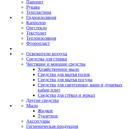
Паронит
Рукава
Техпластина
Гидроизоляция
Капролон
Оргстекло
Текстолит
Теплоизоляция
Фторопласт
Освежители воздуха
Средства для стирки
Чистящие и моющие средства
Хозяйственное мыло
Средства для мытья полов
Средства для мытья посуды
Средства для сантехники, ванн и душевых
кабин,плит
Средства для стёкол и зеркал
Другие средства
Мыло
Жидкое
Туалетное
Акссесуары
Гигиеническая продукция