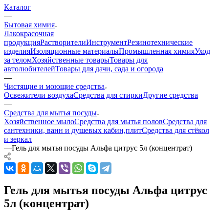
Каталог
—
Бытовая химия
Лакокрасочная
продукция
Растворители
Инструмент
Резинотехнические
изделия
Изоляционные материалы
Промышленная химия
Уход
за телом
Хозяйственные товары
Товары для
автолюбителей
Товары для дачи, сада и огорода
—
Чистящие и моющие средства
Освежители воздуха
Средства для стирки
Другие средства
—
Средства для мытья посуды
Хозяйственное мыло
Средства для мытья полов
Средства для
сантехники, ванн и душевых кабин,плит
Средства для стёкол
и зеркал
—
Гель для мытья посуды Альфа цитрус 5л (концентрат)
Гель для мытья посуды Альфа цитрус
5л (концентрат)