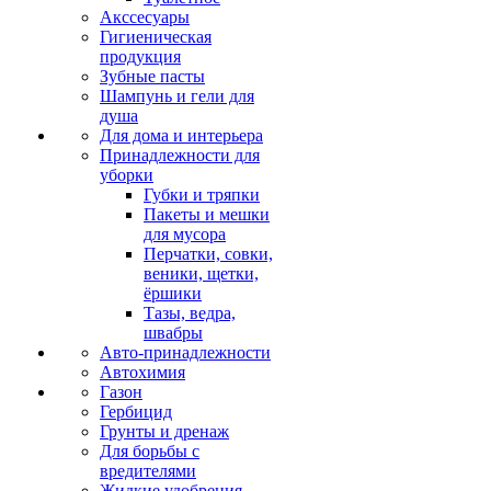
Акссесуары
Гигиеническая
продукция
Зубные пасты
Шампунь и гели для
душа
Для дома и интерьера
Принадлежности для
уборки
Губки и тряпки
Пакеты и мешки
для мусора
Перчатки, совки,
веники, щетки,
ёршики
Тазы, ведра,
швабры
Авто-принадлежности
Автохимия
Газон
Гербицид
Грунты и дренаж
Для борьбы с
вредителями
Жидкие удобрения