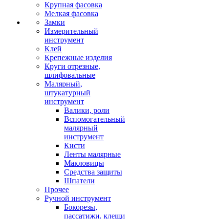
Крупная фасовка
Мелкая фасовка
Замки
Измерительный
инструмент
Клей
Крепежные изделия
Круги отрезные,
шлифовальные
Малярный,
штукатурный
инструмент
Валики, роли
Вспомогательный
малярный
инструмент
Кисти
Ленты малярные
Макловицы
Средства защиты
Шпатели
Прочее
Ручной инструмент
Бокорезы,
пассатижи, клещи