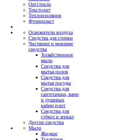
Оргстекло
Текстолит
Теплоизоляция
Фторопласт
Освежители воздуха
Средства для стирки
Чистящие и моющие
средства
Хозяйственное
мыло
Средства для
мытья полов
Средства для
мытья посуды
Средства для
сантехники, ванн
и душевых
кабин,плит
Средства для
стёкол и зеркал
Другие средства
Мыло
Жидкое
Туалетное