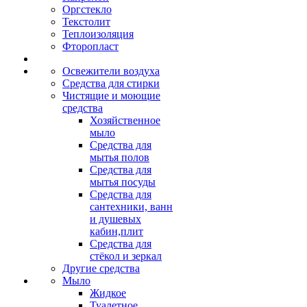
Оргстекло
Текстолит
Теплоизоляция
Фторопласт
Освежители воздуха
Средства для стирки
Чистящие и моющие
средства
Хозяйственное
мыло
Средства для
мытья полов
Средства для
мытья посуды
Средства для
сантехники, ванн
и душевых
кабин,плит
Средства для
стёкол и зеркал
Другие средства
Мыло
Жидкое
Туалетное