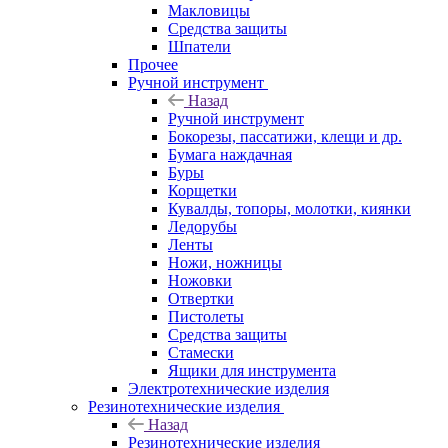
Макловицы
Средства защиты
Шпатели
Прочее
Ручной инструмент
Назад
Ручной инструмент
Бокорезы, пассатижи, клещи и др.
Бумага наждачная
Буры
Корщетки
Кувалды, топоры, молотки, киянки
Ледорубы
Ленты
Ножи, ножницы
Ножовки
Отвертки
Пистолеты
Средства защиты
Стамески
Ящики для инструмента
Электротехнические изделия
Резинотехнические изделия
Назад
Резинотехнические изделия