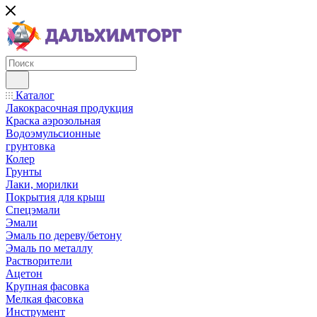
Каталог
Лакокрасочная продукция
Краска аэрозольная
Водоэмульсионные
грунтовка
Колер
Грунты
Лаки, морилки
Покрытия для крыш
Спецэмали
Эмали
Эмаль по дереву/бетону
Эмаль по металлу
Растворители
Ацетон
Крупная фасовка
Мелкая фасовка
Инструмент