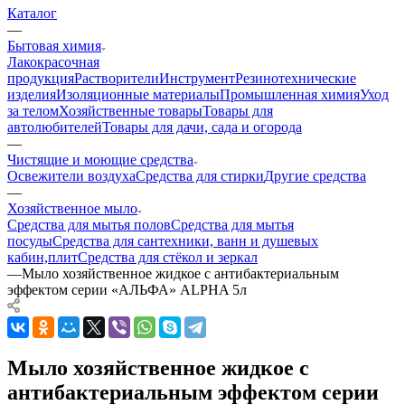
Каталог
—
Бытовая химия
Лакокрасочная
продукция
Растворители
Инструмент
Резинотехнические
изделия
Изоляционные материалы
Промышленная химия
Уход
за телом
Хозяйственные товары
Товары для
автолюбителей
Товары для дачи, сада и огорода
—
Чистящие и моющие средства
Освежители воздуха
Средства для стирки
Другие средства
—
Хозяйственное мыло
Средства для мытья полов
Средства для мытья
посуды
Средства для сантехники, ванн и душевых
кабин,плит
Средства для стёкол и зеркал
—
Мыло хозяйственное жидкое с антибактериальным
эффектом серии «АЛЬФА» ALPHA 5л
Мыло хозяйственное жидкое с
антибактериальным эффектом серии