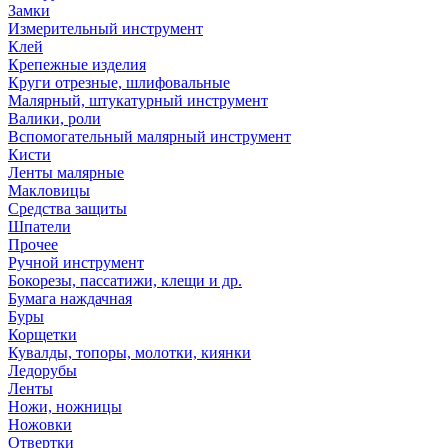
Замки
Измерительный инструмент
Клей
Крепежные изделия
Круги отрезные, шлифовальные
Малярный, штукатурный инструмент
Валики, роли
Вспомогательный малярный инструмент
Кисти
Ленты малярные
Макловицы
Средства защиты
Шпатели
Прочее
Ручной инструмент
Бокорезы, пассатижи, клещи и др.
Бумага наждачная
Буры
Корщетки
Кувалды, топоры, молотки, киянки
Ледорубы
Ленты
Ножи, ножницы
Ножовки
Отвертки