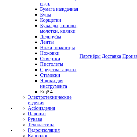
и др.
Бумага наждачная
Буры
Корщетки
Кувалды, топоры,
молотки, киянки
Ледорубы
Ленты
Ножи, ножницы
Ножовки
Партнёры
Доставка
Произ
Отвертки
Пистолеты
Средства защиты
Стамески
Ящики для
инструмента
Ещё 4
Электротехнические
изделия
Асбоизделия
Паронит
Рукава
Техпластина
Гидроизоляция
Капролон