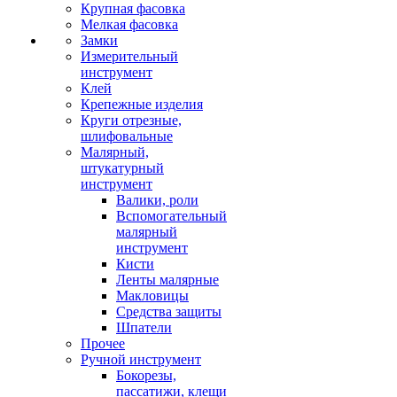
Крупная фасовка
Мелкая фасовка
Замки
Измерительный
инструмент
Клей
Крепежные изделия
Круги отрезные,
шлифовальные
Малярный,
штукатурный
инструмент
Валики, роли
Вспомогательный
малярный
инструмент
Кисти
Ленты малярные
Макловицы
Средства защиты
Шпатели
Прочее
Ручной инструмент
Бокорезы,
пассатижи, клещи