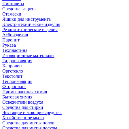
Пистолеты
Средства защиты
Стамески
Ящики для инструмента
Электротехнические изделия
Резинотехнические изделия
Асбоизделия
Паронит
Рукава
Техпластина
Изоляционные материалы
Гидроизоляция
Капролон
Оргстекло
Текстолит
Теплоизоляция
Фторопласт
Промышленная химия
Бытовая химия
Освежители воздуха
Средства для стирки
Чистящие и моющие средства
Хозяйственное мыло
Средства для мытья полов
Средства для мытья посуды