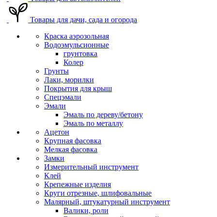
Товары для дачи, сада и огорода
Краска аэрозольная
Водоэмульсионные
грунтовка
Колер
Грунты
Лаки, морилки
Покрытия для крыш
Спецэмали
Эмали
Эмаль по дереву/бетону
Эмаль по металлу
Ацетон
Крупная фасовка
Мелкая фасовка
Замки
Измерительный инструмент
Клей
Крепежные изделия
Круги отрезные, шлифовальные
Малярный, штукатурный инструмент
Валики, роли