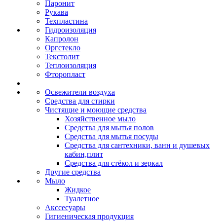
Паронит
Рукава
Техпластина
Гидроизоляция
Капролон
Оргстекло
Текстолит
Теплоизоляция
Фторопласт
Освежители воздуха
Средства для стирки
Чистящие и моющие средства
Хозяйственное мыло
Средства для мытья полов
Средства для мытья посуды
Средства для сантехники, ванн и душевых
кабин,плит
Средства для стёкол и зеркал
Другие средства
Мыло
Жидкое
Туалетное
Акссесуары
Гигиеническая продукция