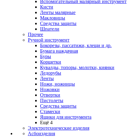
Вспомогательный малярный инструмент
Кисти
Ленты малярные
Макловицы
Средства защиты
Шпатели
Прочее
Ручной инструмент
Бокорезы, пассатижи, клещи и др.
Бумага наждачная
Буры
Корщетки
Кувалды, топоры, молотки, киянки
Ледорубы
Ленты
Ножи, ножницы
Ножовки
Отвертки
Пистолеты
Средства защиты
Стамески
Ящики для инструмента
Ещё 4
Электротехнические изделия
Асбоизделия