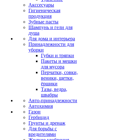
Акссесуары
Гигиеническая
продукция
Зубные пасты
Шампунь и гели для
душа
Для дома и интерьера
Принадлежности для
уборки
Губки и тряпки
Пакеты и мешки
для мусора
Перчатки, совки,
веники, щетки,
ёршики
Тазы, ведра,
швабры
Авто-принадлежности
Автохимия
Газон
Гербицид
Грунты и дренаж
Для борьбы с
вредителями
Жидкие удобрения