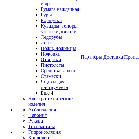
и др.
Бумага наждачная
Буры
Корщетки
Кувалды, топоры,
молотки, киянки
Ледорубы
Ленты
Ножи, ножницы
Ножовки
Партнёры
Доставка
Произ
Отвертки
Пистолеты
Средства защиты
Стамески
Ящики для
инструмента
Ещё 4
Электротехнические
изделия
Асбоизделия
Паронит
Рукава
Техпластина
Гидроизоляция
Капролон