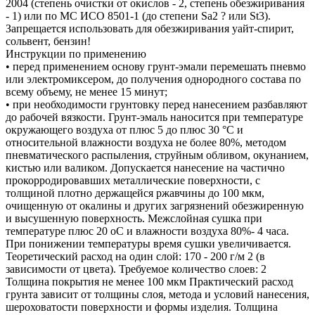
2004 (степень очистки от окислов - 2, степень обезжиривания
- 1) или по МС ИСО 8501-1 (до степени Sa2 ? или St3).
Запрещается использовать для обезжиривания уайт-спирит,
сольвент, бензин!
Инструкции по применению
• перед применением основу грунт-эмали перемешать пневмо
или электромиксером, до получения однородного состава по
всему объему, не менее 15 минут;
• при необходимости грунтовку перед нанесением разбавляют
до рабочей вязкости. Грунт-эмаль наносится при температуре
окружающего воздуха от плюс 5 до плюс 30 °С и
относительной влажности воздуха не более 80%, методом
пневматического распыления, струйным обливом, окунанием,
кистью или валиком. Допускается нанесение на частично
прокорродировавших металлические поверхности, с
толщиной плотно держащейся ржавчины до 100 мкм,
очищенную от окалины и других загрязнений обезжиренную
и высушенную поверхность. Межслойная сушка при
температуре плюс 20 оС и влажности воздуха 80%- 4 часа.
При понижении температуры время сушки увеличивается.
Теоретический расход на один слой: 170 - 200 г/м 2 (в
зависимости от цвета). Требуемое количество слоев: 2
Толщина покрытия не менее 100 мкм Практический расход
грунта зависит от толщины слоя, метода и условий нанесения,
шероховатости поверхности и формы изделия. Толщина