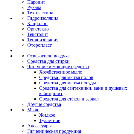
Паронит
Рукава
Техпластина
Гидроизоляция
Капролон
Оргстекло
Текстолит
Теплоизоляция
Фторопласт
Освежители воздуха
Средства для стирки
Чистящие и моющие средства
Хозяйственное мыло
Средства для мытья полов
Средства для мытья посуды
Средства для сантехники, ванн и душевых
кабин,плит
Средства для стёкол и зеркал
Другие средства
Мыло
Жидкое
Туалетное
Акссесуары
Гигиеническая продукция