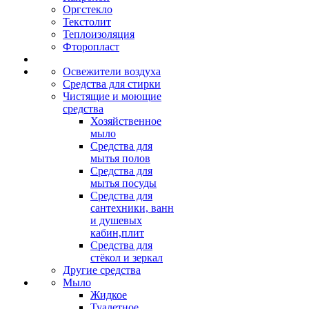
Оргстекло
Текстолит
Теплоизоляция
Фторопласт
Освежители воздуха
Средства для стирки
Чистящие и моющие
средства
Хозяйственное
мыло
Средства для
мытья полов
Средства для
мытья посуды
Средства для
сантехники, ванн
и душевых
кабин,плит
Средства для
стёкол и зеркал
Другие средства
Мыло
Жидкое
Туалетное