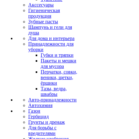
Акссесуары
Гигиеническая
продукция
Зубные пасты
Шампунь и гели для
душа
Для дома и интерьера
Принадлежности для
уборки
Губки и тряпки
Пакеты и мешки
для мусора
Перчатки, совки,
веники, щетки,
ёршики
Тазы, ведра,
швабры
Авто-принадлежности
Автохимия
Газон
Гербицид
Грунты и дренаж
Для борьбы с
вредителями
Жидкие удобрения