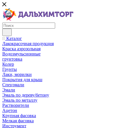
Каталог
Лакокрасочная продукция
Краска аэрозольная
Водоэмульсионные
грунтовка
Колер
Грунты
Лаки, морилки
Покрытия для крыш
Спецэмали
Эмали
Эмаль по дереву/бетону
Эмаль по металлу
Растворители
Ацетон
Крупная фасовка
Мелкая фасовка
Инструмент