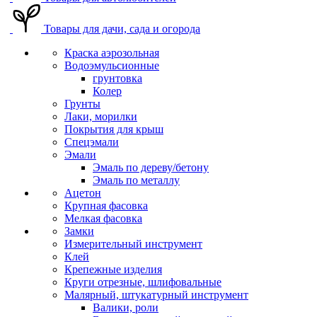
Товары для дачи, сада и огорода
Краска аэрозольная
Водоэмульсионные
грунтовка
Колер
Грунты
Лаки, морилки
Покрытия для крыш
Спецэмали
Эмали
Эмаль по дереву/бетону
Эмаль по металлу
Ацетон
Крупная фасовка
Мелкая фасовка
Замки
Измерительный инструмент
Клей
Крепежные изделия
Круги отрезные, шлифовальные
Малярный, штукатурный инструмент
Валики, роли