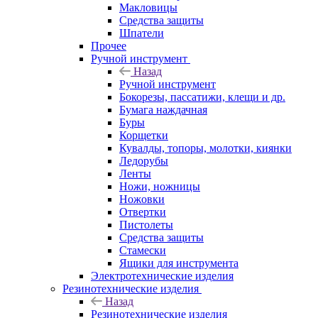
Макловицы
Средства защиты
Шпатели
Прочее
Ручной инструмент
Назад
Ручной инструмент
Бокорезы, пассатижи, клещи и др.
Бумага наждачная
Буры
Корщетки
Кувалды, топоры, молотки, киянки
Ледорубы
Ленты
Ножи, ножницы
Ножовки
Отвертки
Пистолеты
Средства защиты
Стамески
Ящики для инструмента
Электротехнические изделия
Резинотехнические изделия
Назад
Резинотехнические изделия