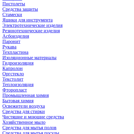
Пистолеты
Средства защиты
Стамески
Ящики для инструмента
Электротехнические изделия
Резинотехнические изделия
Асбоизделия
Паронит
Рукава
Техпластина
Изоляционные материалы
Гидроизоляция
Капролон
Оргстекло
Текстолит
Теплоизоляция
Фторопласт
Промышленная химия
Бытовая химия
Освежители воздуха
Средства для стирки
Чистящие и моющие средства
Хозяйственное мыло
Средства для мытья полов
Средства для мытья посуды