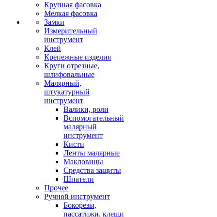
Крупная фасовка
Мелкая фасовка
Замки
Измерительный
инструмент
Клей
Крепежные изделия
Круги отрезные,
шлифовальные
Малярный,
штукатурный
инструмент
Валики, роли
Вспомогательный
малярный
инструмент
Кисти
Ленты малярные
Макловицы
Средства защиты
Шпатели
Прочее
Ручной инструмент
Бокорезы,
пассатижи, клещи