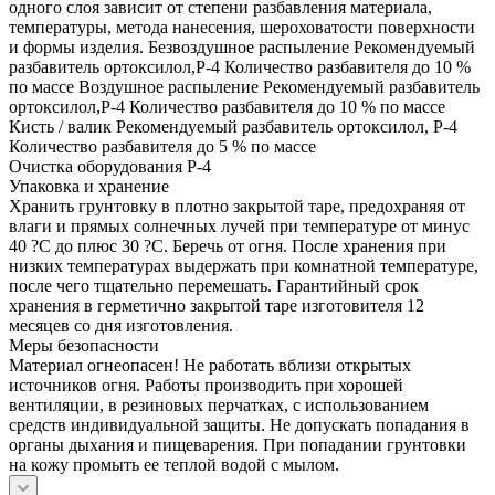
одного слоя зависит от степени разбавления материала,
температуры, метода нанесения, шероховатости поверхности
и формы изделия. Безвоздушное распыление Рекомендуемый
разбавитель ортоксилол,Р-4 Количество разбавителя до 10 %
по массе Воздушное распыление Рекомендуемый разбавитель
ортоксилол,Р-4 Количество разбавителя до 10 % по массе
Кисть / валик Рекомендуемый разбавитель ортоксилол, Р-4
Количество разбавителя до 5 % по массе
Очистка оборудования Р-4
Упаковка и хранение
Хранить грунтовку в плотно закрытой таре, предохраняя от
влаги и прямых солнечных лучей при температуре от минус
40 ?С до плюс 30 ?С. Беречь от огня. После хранения при
низких температурах выдержать при комнатной температуре,
после чего тщательно перемешать. Гарантийный срок
хранения в герметично закрытой таре изготовителя 12
месяцев со дня изготовления.
Меры безопасности
Материал огнеопасен! Не работать вблизи открытых
источников огня. Работы производить при хорошей
вентиляции, в резиновых перчатках, с использованием
средств индивидуальной защиты. Не допускать попадания в
органы дыхания и пищеварения. При попадании грунтовки
на кожу промыть ее теплой водой с мылом.