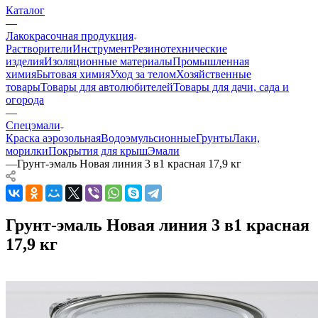
Каталог
—
Лакокрасочная продукция
Растворители
Инструмент
Резинотехнические
изделия
Изоляционные материалы
Промышленная
химия
Бытовая химия
Уход за телом
Хозяйственные
товары
Товары для автолюбителей
Товары для дачи, сада и
огорода
—
Спецэмали
Краска аэрозольная
Водоэмульсионные
Грунты
Лаки,
морилки
Покрытия для крыш
Эмали
—
Грунт-эмаль Новая линия 3 в1 красная 17,9 кг
Грунт-эмаль Новая линия 3 в1 красная
17,9 кг