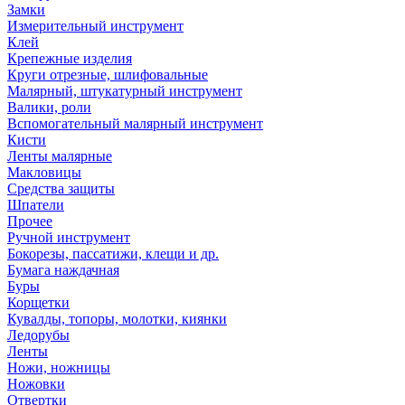
Замки
Измерительный инструмент
Клей
Крепежные изделия
Круги отрезные, шлифовальные
Малярный, штукатурный инструмент
Валики, роли
Вспомогательный малярный инструмент
Кисти
Ленты малярные
Макловицы
Средства защиты
Шпатели
Прочее
Ручной инструмент
Бокорезы, пассатижи, клещи и др.
Бумага наждачная
Буры
Корщетки
Кувалды, топоры, молотки, киянки
Ледорубы
Ленты
Ножи, ножницы
Ножовки
Отвертки