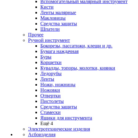
Вспомогательный малярный инструмент
Кисти
Ленты малярные
Макловицы
Средства защиты
Шпатели
Прочее
Ручной инструмент
Бокорезы, пассатижи, клещи и др.
Бумага наждачная
Буры
Корщетки
Кувалды, топоры, молотки, киянки
Ледорубы
Ленты
Ножи, ножницы
Ножовки
Отвертки
Пистолеты
Средства защиты
Стамески
Ящики для инструмента
Ещё 4
Электротехнические изделия
Асбоизделия