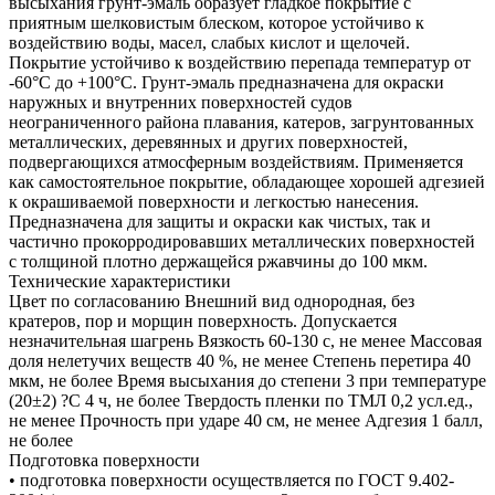
высыхания грунт-эмаль образует гладкое покрытие с
приятным шелковистым блеском, которое устойчиво к
воздействию воды, масел, слабых кислот и щелочей.
Покрытие устойчиво к воздействию перепада температур от
-60°С до +100°С. Грунт-эмаль предназначена для окраски
наружных и внутренних поверхностей судов
неограниченного района плавания, катеров, загрунтованных
металлических, деревянных и других поверхностей,
подвергающихся атмосферным воздействиям. Применяется
как самостоятельное покрытие, обладающее хорошей адгезией
к окрашиваемой поверхности и легкостью нанесения.
Предназначена для защиты и окраски как чистых, так и
частично прокорродировавших металлических поверхностей
с толщиной плотно держащейся ржавчины до 100 мкм.
Технические характеристики
Цвет по согласованию Внешний вид однородная, без
кратеров, пор и морщин поверхность. Допускается
незначительная шагрень Вязкость 60-130 с, не менее Массовая
доля нелетучих веществ 40 %, не менее Степень перетира 40
мкм, не более Время высыхания до степени 3 при температуре
(20±2) ?С 4 ч, не более Твердость пленки по ТМЛ 0,2 усл.ед.,
не менее Прочность при ударе 40 см, не менее Адгезия 1 балл,
не более
Подготовка поверхности
• подготовка поверхности осуществляется по ГОСТ 9.402-